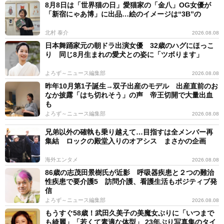
8月8日は「世界猫の日」愛猫家の「金八」OG女優が
「新宿にゃあ博」に出品…絵のイメージは“3B”の
北村 泰介
2026.08.08
日本舞踊家元の朝ドラ出演女優 32歳のハグにほっこ
り 同じ8月生まれの愛犬との姿に「ツボります」
よろず～ニュース編集部
2026.08.08
昨年10月第1子誕生→双子出産のモデル 出産直前のお
なか披露「はち切れそう」の声 帝王切開で大量出血
も
よろず～ニュース編集部
2026.08.08
兄弟以外の確執も乗り越えて…目指すは全メンバー再
集結 ロックの殿堂入りのオアシス まさかの企画
海外エンタメ
2026.08.08
86歳の志茂田景樹氏が近影 呼吸器疾患と２つの難治
性疾患で要介護5 訪問介護、看護生活もポジティブ発
信
よろず～ニュース編集部
2026.08.08
もうすぐ58歳！武田久美子の美魔女ぶりに「いつまで
も綺麗」「若くて素適な体型」 23年ぶり写真集のタイ