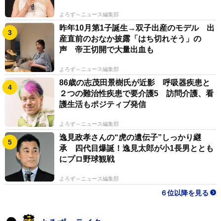
よろず～ニュース編集部
昨年10月第1子誕生→双子出産のモデル 出
産直前のおなか披露「はち切れそう」の
声 帝王切開で大量出血も
よろず～ニュース編集部
86歳の志茂田景樹氏が近影 呼吸器疾患と
２つの難治性疾患で要介護5 訪問介護、看
護生活もポジティブ発信
2/3
よろず～ニュース編集部
著書「ヒデ夕樹とテレビまんが主題歌の黄金期」と豪華版付録の特製Ｃ
逸見政孝さんの“虎の遺伝子”しっかり継
Ｄを持つ剣持光さん＝都内
承 四代目爆誕！逸見太郎が小1長男ととも
にプロ野球観戦
よろず～ニュース編集部
６位以降を見る