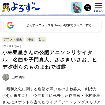
よろず～ニュースをGoogle検索でフォローする
アニメ・漫画
特撮
ひと
2021.11.22(Mon)
小林亜星さんの公認アニソンリサイタ
ル 名曲を子門真人、ささきいさお、ヒ
デ夕樹らのものまねで披露
山本 鋼平
昭和文化に関する造詣が深いものまね芸人・剣持光
(44)が来年２月、今年５月に死去した作曲家・小林亜星
さんにスポットを当てたライブ「アニメソングメモリア