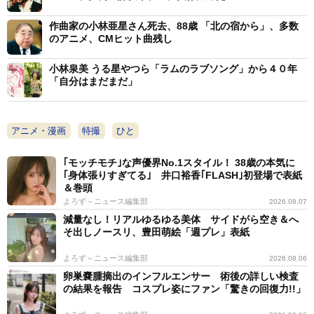
作曲家の小林亜星さん死去、88歳 「北の宿から」、多数
ライブではヒデが歌唱した「快傑ライオン丸」「ブロ
のアニメ、CMヒット曲残し
ッカー軍団マシーンブラスター」、子門真人が担った
小林泉美 うる星やつら「ラムのラブソング」から４０年
「科学忍者隊ガッチャマン」「ファイヤーマン」、ささ
「自分はまだまだ」
きいさおの「宇宙大帝ゴッドシグマ」など、小林亜星さ
んのアニソン名曲を、得意の歌声ものまねを駆使して披
アニメ・漫画
特撮
ひと
露する。曲のコーラス部分を再現するため、女性コーラ
ス隊を編成するなど、ライブのクオリティーを上げる工
｢モッチモチ｣な声優界No.1スタイル！ 38歳の本気に
夫を行った。ものまねレパートリーの一部である子門、
｢身体張りすぎてる｣ 井口裕香｢FLASH｣初登場で表紙
＆巻頭
ヒデ、ささきのコツを聞いた。
よろず～ニュース編集部
2026.08.07
減量なし！リアルゆるゆる美体 サイドがら空き＆へ
「子門真人さんは『まみむめも』を『みゃみみゅめみ
そ出しノースリ、豊田萌絵「週プレ」表紙
ょ』と、『らりるれろ』を『りゃりりゅれりょ』とする
よろず～ニュース編集部
2026.08.06
声をよく聞きますが、私は違います。口角を大きく開
卵巣嚢腫摘出のインフルエンサー 術後の詳しい検査
け、喉を少し締め、頭蓋骨の内側に声を反響させるよう
の結果を報告 コスプレ姿にファン「驚きの回復力!!」
に歌います。ヒデ夕樹さんはとにかく渋く歌うことが大