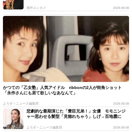
海外エンタメ
2026.08.08
かつての「乙女塾」人気アイドル ribbonの2人が街角ショット
「永作さんにも居て欲しいなあなんて」
よろず～ニュース編集部
2026.08.08
悲劇的な最期演じた「豊臣兄弟！」女優 モモニンジ
ャー思わせる髪型「見惚れちゃう」しげ→百地霞に
よろず～ニュース編集部
2026.08.08