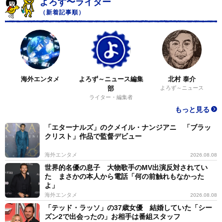
よろず〜ライター
（新着記事順）
海外エンタメ
よろず～ニュース編集
北村 泰介
部
よろず～ニュース
ライター・編集者
もっと見る
「エターナルズ」のクメイル・ナンジアニ 「ブラッ
クリスト」作品で監督デビュー
3/3
海外エンタメ
2026.08.08
ライブのチラシ画像
世界的名優の息子 大物歌手のMV出演反対されてい
た まさかの本人から電話「何の前触れもなかった
よ」
海外エンタメ
2026.08.08
「テッド・ラッソ」の37歳女優 結婚していた「シー
ズン2で出会ったの」お相手は番組スタッフ