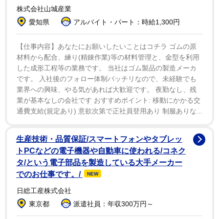
株式会社山城産業
愛知県
アルバイト・パート：時給1,300円
【仕事内容】あなたにお願いしたいことはコチラ ゴムの原
材料から配合、練り(精錬作業)等の材料管理と、金型を利用
1/3
した成形工程等の業務です。 当社はゴム製品の製造メーカ
小林亜星さんと快傑ライオン丸
です。 入社後のフォロー体制バッチリなので、未経験でも
業界への興味、やる気があれば大歓迎です。 夜勤なし、残
特撮ソング、アニソン界が華やかになったのは１９７
業が基本なしの会社です おすすめポイント: 移動にかかる交
通費支給(規定あり) 意欲次第で正社員登用あり 制服ありな...
０年代。「マジンガーＺ」や「秘密戦隊ゴレンジャー」
のスーパー戦隊シリーズを手がけた渡辺宙明、「ゲッタ
生産技術・品質保証/スマートフォンやタブレッ
ーロボ」「ドカベン」や仮面ライダーシリーズで活躍し
トPCなどの電子機器や自動車に使われる/コネク
た菊池俊輔、「ルパン三世」「キャプテン・フューチャ
タ/という電子部品を製造している大手メーカー
ー」の大野雄二らスター作曲家が誕生した。60年代から
でのお仕事です。/
NEW
活躍した小林亜星さんは、その先駆けだった。剣持は力
日総工産株式会社
説する。
東京都
派遣社員：年収300万円～