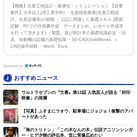
「レナウン『ワンサカ娘』(61年)でアメリカンポップ
【職種】生産工程設計・最適化・シミュレーション 【必要
スを持ち込み、童謡調が多かったＣＭソングを変えたの
要件】大卒以上(理工系学科) ・生産技術業務(生産工程設
が亜星さんでした。アニメソングでも日本で最初のスタ
計、生産設備等)の経験 ・上記に関連した基礎スキル (図面
読解、PCでの仕様書作成、データまとめ、レポート作成等
ー作曲家であり、さまざまなジャンルを手がけていま
を行って頂きます) ・製図、及び統計学の基礎知識必須 ・治
す。『狼少年ケン』(63年)ではマンボ、『魔法使いサリ
具、自動機の設備の基礎知識 ・3D-CAD(SolidWorks、i-
ー』(66年)ではディキシーランド・ジャズ、『ひみつの
CAD)操作経験 ・Word、Exce...
アッコちゃん』(69年)のエンディング曲ではロックンロ
ールを紹介しています。また、俳優やクイズ解答者、コ
Sponsored by
メンテーターなどマルチタレントとしての活躍も特筆に
おすすめニュース
値します」
ウルトラセブンの〝欠番〟第12話 人気芸人が語る「封印
剣持が今夏に出版した「ヒデ夕樹とテレビまんが主題
映像」の深層
歌の黄金期」で掘り下げたヒデ夕樹は小林亜星さん作曲
【写真】ふすまにラオウ、駐車場にジョジョ！衝撃のアパ
の日立ＣＭソング「日立の樹」（この木なんの木）など
ートがあった
を歌っており、小林夫人がかつてヒデのマネジメントに
携わっていた縁もあり、同ライブは生前の事務所だった
「海のトリトン」「この木なんの木」伝説アニソンシンガ
ー・ヒデ夕樹の評伝本、世に実像広めたい
アストロミュージック出版から公認を受けた。