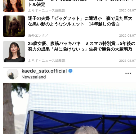
トル決定
よろず～ニュース編集部
2026.08.07
迷子の夫婦「ビッグフット」に遭遇か 森で見た巨大
な黒い影のようなシルエット 14年越しの告白
海外エンタメ
2026.08.07
25歳女優、腹筋バッキバキ ミスマガ特別賞→5年後の
努力の成果「AIに負けないっ」生身で勝負の大島璃乃
よろず～ニュース編集部
2026.08.07