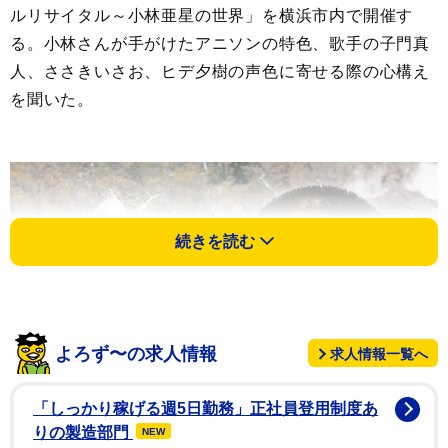
ルリサイタル～小林亜星の世界」を横浜市内で開催す
る。小林さんが手がけたアニソンの特色、歌手の子門真
人、ささきいさお、ヒデ夕樹の声色に寄せる際の心構え
を聞いた。
続きを読む
よろず〜の求人情報
求人情報一覧へ
「しっかり稼げる週5日勤務」正社員登用制度あ
りの製造部門
NEW