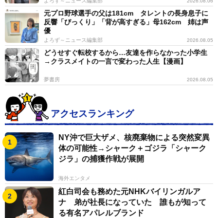
よろず～ニュース編集部
2026.08.06
切で、低音は渋く歌うのですが、高音は大げさなくらい
元プロ野球選手の父は181cm タレントの長身息子に
反響「びっくり」「背が高すぎる」母162cm 姉は声
シャウトするように心がけています。ささきいさおさん
優
は技法ではありません。低音で歌いながら、心の中に小
よろず～ニュース編集部
2026.08.05
宇宙を思い描き、男のロマンやおとこ気を意識していま
どうせすぐ転校するから…友達を作らなかった小学生
→クラスメイトの一言で変わった人生【漫画】
す」
夢書房
2026.08.05
技術論と精神論が混在するが、雑誌編集、映像制作を
経た後、36歳でものまね芸人に転身した剣持光。２０代
アクセスランキング
に通ったタレント養成所で培ったボイストレーニング
と、幅広い経歴が現在の活動に生かされている。来年２
NY沖で巨大ザメ、核廃棄物による突然変異
月のライブは４０人限定の完全予約制。申し込み方法や
体の可能性→シャーク＋ゴジラ「シャーク
開演時刻などの詳細は、主宰するケンケンクリエイトの
ジラ」の捕獲作戦が展開
ホームページまで。
海外エンタメ
紅白司会も務めた元NHKバイリンガルア
ナ 弟が社長になっていた 誰もが知って
る有名アパレルブランド