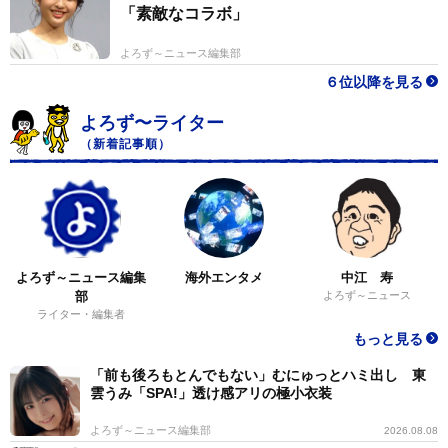
「素敵なコラボ」
よろず～ニュース編集部
６位以降を見る
よろず〜ライター
（新着記事順）
よろず～ニュース編集
海外エンタメ
中江 寿
部
よろず～ニュース
ライター・編集者
もっと見る
「前も後ろもとんでもない」むにゅっとハミ出し 東
雲うみ「SPA!」透け感アリの極小衣装
よろず～ニュース編集部
2026.08.08