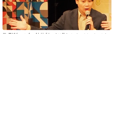
第1子誕生のノブコブ吉村「向こうは覚えていないんじゃねーかな」
子連れ合コン参加プラン 破天荒キャラの悩みも
中江 寿
2026.08.08
エマ・フロスト役で豪出身のスリラー女優がマーベル
に仲間入り リブート版「X―MEN」
海外エンタメ
2026.08.08
退社から8カ月 昨年結婚の東大医学部卒アナ 海の向
こうのアートな世界で輝く表情「素敵なコラボ」
よろず～ニュース編集部
2026.08.08
課金が止まらない！亡くなった母のサブスク契約って
どう解除したら？「デジタル終活」が有効【FPが解
説】
夢書房
2026.08.08