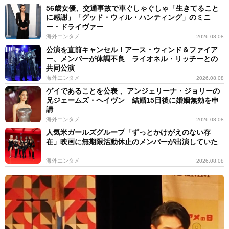
56歳女優、交通事故で車ぐしゃぐしゃ「生きてること
に感謝」「グッド・ウィル・ハンティング」のミニ
ー・ドライヴァー
海外エンタメ
2026.08.08
公演を直前キャンセル！アース・ウィンド＆ファイア
ー、メンバーが体調不良 ライオネル・リッチーとの
共同公演
海外エンタメ
2026.08.08
ゲイであることを公表 、アンジェリーナ・ジョリーの
兄ジェームズ・ヘイヴン 結婚15日後に婚姻無効を申
請
海外エンタメ
2026.08.08
人気米ガールズグループ「ずっとかけがえのない存
在」映画に無期限活動休止のメンバーが出演していた
海外エンタメ
2026.08.08