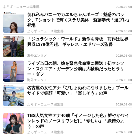
よろず～ニュース編集部
2026.08.08
切れ込みバニーでカエルちゃんポーズ！魅惑のバッ
ク、Tショットで輝くスラリ美体 斎藤恭代「週プレ」
登場
よろず～ニュース編集部
2026.08.08
「ジュラシック・ワールド」新作を降板 前作は世界
興収1376億円超、ギャレス・エドワーズ監督
海外エンタメ
2026.08.08
ライブ当日の朝、娘を緊急救命室に搬送！初マジソ
ン・スクエア・ガーデン公演は大騒動だったヒラリ
ー・ダフ
海外エンタメ
2026.08.08
名古屋の女性アナ「びしょぬれになりました」プール
サイドで笑顔「可愛い」「楽しそう」の声
よろず～ニュース編集部
2026.08.08
TBS人気女性アナ40歳「イメージした色」鮮やかワイ
ンレッドのノースリワンピに「珍しい」「妖精のよ
う」の声
よろず～ニュース編集部
2026.08.08