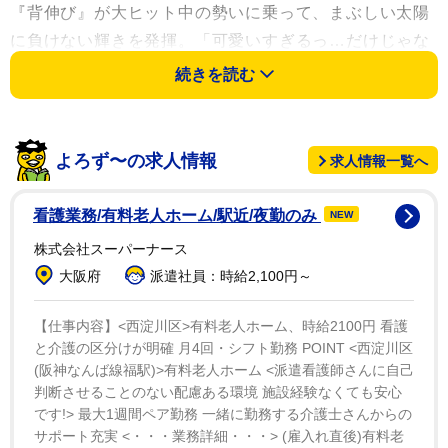
『背伸び』が大ヒット中の勢いに乗って、まぶしい太陽
に負けない輝きを発揮。「可愛いすぎるっ…だけじゃな
い♡」のキャッチコピー通りに、透き通った瞳に似つか
続きを読む
わしくないド迫力ボディを披露している。
撮影/HIROKAZU、スタイリスト/八杉直美、ヘアメイク/
よろず〜の求人情報
求人情報一覧へ
田村直子、デザイン/坂上和也(banjo)
看護業務/有料老人ホーム/駅近/夜勤のみ
NEW
株式会社スーパーナース
大阪府
派遣社員：時給2,100円～
【仕事内容】<西淀川区>有料老人ホーム、時給2100円 看護
と介護の区分けが明確 月4回・シフト勤務 POINT <西淀川区
(阪神なんば線福駅)>有料老人ホーム <派遣看護師さんに自己
判断させることのない配慮ある環境 施設経験なくても安心
です!> 最大1週間ペア勤務 一緒に勤務する介護士さんからの
サポート充実 <・・・業務詳細・・・> (雇入れ直後)有料老