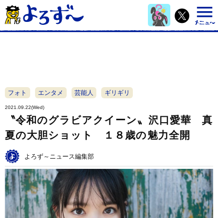
フォト
エンタメ
芸能人
ギリギリ
2021.09.22(Wed)
〝令和のグラビアクイーン〟沢口愛華 真
夏の大胆ショット １８歳の魅力全開
よろず～ニュース編集部