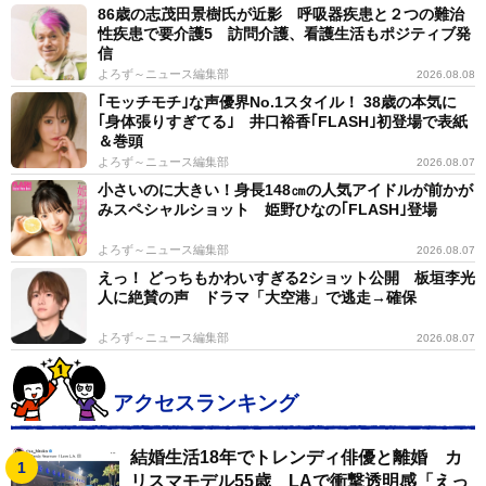
86歳の志茂田景樹氏が近影 呼吸器疾患と２つの難治
性疾患で要介護5 訪問介護、看護生活もポジティブ発
信
よろず～ニュース編集部
2026.08.08
｢モッチモチ｣な声優界No.1スタイル！ 38歳の本気に
｢身体張りすぎてる｣ 井口裕香｢FLASH｣初登場で表紙
＆巻頭
よろず～ニュース編集部
2026.08.07
小さいのに大きい！身長148㎝の人気アイドルが前かが
みスペシャルショット 姫野ひなの｢FLASH｣登場
よろず～ニュース編集部
2026.08.07
えっ！ どっちもかわいすぎる2ショット公開 板垣李光
人に絶賛の声 ドラマ「大空港」で逃走→確保
よろず～ニュース編集部
2026.08.07
アクセスランキング
結婚生活18年でトレンディ俳優と離婚 カ
リスマモデル55歳 LAで衝撃透明感「えっ