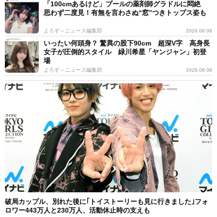
「100cmあるけど」プールの薬剤師グラドルに悶絶
思わず二度見！有無を言わさぬ“窓”つきトップス姿も
よろず～ニュース編集部
2026.08.08
いったい何頭身？ 驚異の股下90cm 超深V字 高身長
女子が圧倒的スタイル 緑川希星「ヤンジャン」初登
場
よろず～ニュース編集部
2026.08.08
破局カップル、別れた後に｢トイストーリーも見に行きました｣フォ
ロワー443万人と230万人、活動休止時の支えも