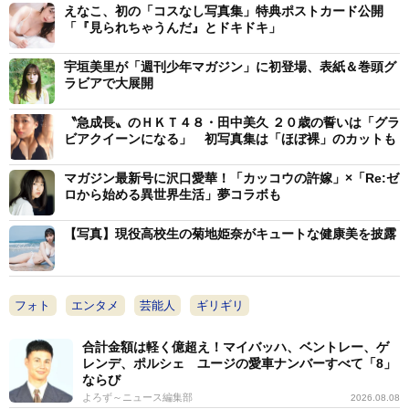
えなこ、初の「コスなし写真集」特典ポストカード公開
沢口愛華
「『見られちゃうんだ』とドキドキ」
宇垣美里が「週刊少年マガジン」に初登場、表紙＆巻頭グ
ラビアで大展開
〝急成長〟のＨＫＴ４８・田中美久 ２０歳の誓いは「グラ
ビアクイーンになる」 初写真集は「ほぼ裸」のカットも
マガジン最新号に沢口愛華！「カッコウの許嫁」×「Re:ゼ
ロから始める異世界生活」夢コラボも
【写真】現役高校生の菊地姫奈がキュートな健康美を披露
フォト
エンタメ
芸能人
ギリギリ
合計金額は軽く億超え！マイバッハ、ベントレー、ゲ
レンデ、ポルシェ ユージの愛車ナンバーすべて「8」
ならび
よろず～ニュース編集部
2026.08.08