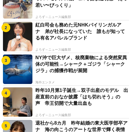
若い〜びっくり」
よろず～ニュース編集部
紅白司会も務めた元NHKバイリンガルア
ナ 弟が社長になっていた 誰もが知って
る有名アパレルブランド
よろず～ニュース編集部
NY沖で巨大ザメ、核廃棄物による突然変異
体の可能性→シャーク＋ゴジラ「シャーク
ジラ」の捕獲作戦が展開
海外エンタメ
昨年10月第1子誕生→双子出産のモデル 出
産直前のおなか披露「はち切れそう」の
声 帝王切開で大量出血も
よろず～ニュース編集部
退社から8カ月 昨年結婚の東大医学部卒ア
ナ 海の向こうのアートな世界で輝く表情