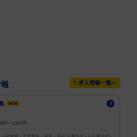
のインスタグラムで同日発売の「ヤングガンガン」
したことを伝えた。
ット。「絶対見てね!! たくさん可愛い衣装着て珍
バックに浴衣をはだけ、ボリューミーな2つの山が
求人情報一覧へ
情報
したカットは和のテーストで、いつもとはまた違った
募集
NEW
想教えてね!!」と記し、寝起きシーンも公開。布団を
みずみずしい肌が飛び込んでくる。さらに「ハガキの
0円～1,912円
 もっと沢山グラビアやりたいからみんなの力が必要
けた6日のXでは、黄色の下からのぞく刺激的な姿も披露
 一般事務・営業事務・秘書・受付 仕事内容 <お仕事内容>