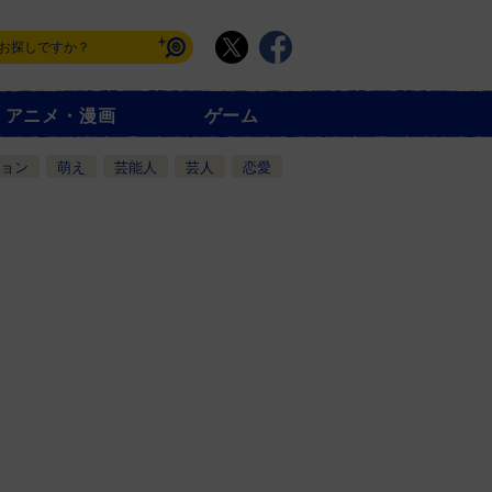
アニメ・漫画
ゲーム
ョン
萌え
芸能人
芸人
恋愛