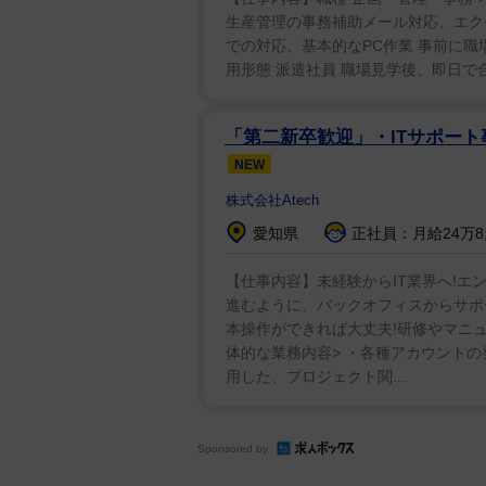
生産管理の事務補助メール対応、エク
している。
での対応、基本的なPC作業 事前に職
用形態 派遣社員 職場見学後、即日で合否が出
8日のインスタでは「オフショ♡
月に解散した、ゆるふわ合法ロリ
「第二新卒歓迎」・ITサポー
村。グラビアでも身長148センチ
NEW
株式会社Atech
一連の投稿に、ファンからは「お
やん」「刺さった」「大丈夫なの
愛知県
正社員：月給24万8,0
やばい」「令和で一番古民家が似
【仕事内容】未経験からIT業界へ!エ
進むように、バックオフィスからサポ
本操作ができれば大丈夫!研修やマニ
体的な業務内容> ・各種アカウントの発
用した、プロジェクト関...
Sponsored by