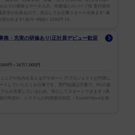
セルでの簡単なデータ入力、作業場とのパイプ役 受付受付
場見学が出来るので、安心してお仕事スタート出来ます! 雇
ます! 給与 <時給> 1530円 19...
」と壁にもたれながらアンニュイな表情も。昨年12
系アイドルユニット・ゆめのうさぎに所属していた木
ト事務・充実の研修あり!正社員デビュー歓迎
のベビーフェイスで魅了している。
団子新鮮」「めっちゃカワイイです」「可愛いすぎ
？こんなに清楚かつ清純な聖女が？」「かわいすぎて
00円～34万7,000円
合う女の子」など多くの反応が寄せられていた。
ンジニアや社内を支えるITサポート ITプロジェクトが円滑に
ートしていただくお仕事です。専門知識は不要で、PCの基
ュアルが充実しているため、安心してスタートできます <具
行申請や、システムの利用受付対応 ・ExcelやWordを使