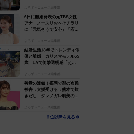
スに「かっこよすぎ!!」
よろず～ニュース編集部
6日に離婚発表の元TBS女性
アナ ノースリおへそチラリ
に「元気そうで安心」「応援
してるからね」の声
よろず～ニュース編集部
結婚生活18年でトレンディ俳
優と離婚 カリスマモデル55
歳 LAで衝撃透明感「えっ
若い〜びっくり」
よろず～ニュース編集部
善意の連鎖！福岡で梨の盗難
被害→支援受ける→熊本で炊
きだし ダレノガレ明美の
700食配布に強力助っ人
よろず～ニュース編集部
６位以降を見る