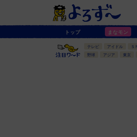
トップ
まなモン
ニ
ュ
ー
テレビ
アイドル
Ｓ
ス
一
野球
アジア
東京
覧