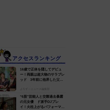
アクセスランキング
16歳で正体を隠してデビュ
ー！両親は超大物のサラブレ
ッド 3年前に他界した父へ
の想い【徹子の部屋】
よろず～ニュース編集部
“6股”芸能人と交際過去暴露
の元女優 ド派手DJプレ
イ！火柱上がるパフォーマン