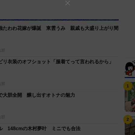
強たわわ花嫁が爆誕 東雲うみ 親戚も大盛り上がり間
集部
ビリ衣装のオフショット「服着てって言われるから」
集部
で大胆全開 醸し出すオトナの魅力
集部
 148cmの木村夢叶 ミニでも合法