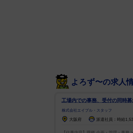
タレントの木村夢叶が5日、自身
(スクウェア・エニックス)に登場
添えたのは髪をアップに結ったショ
しくお団子もした」と報告。障子を
よろず〜の求人
白の布地からはみ出すように出現
魅力を放っている。
工場内での事務、受付の同時
5日のX(旧ツイッター)では「感
株式会社エイブル・スタッフ
上げて起き上がる姿からは20歳の
大阪府
派遣社員：時給1,53
アンケート絶対書いて欲しいです
です!! お願いします」と呼びか
【仕事内容】職種 企画・管理・事務 >