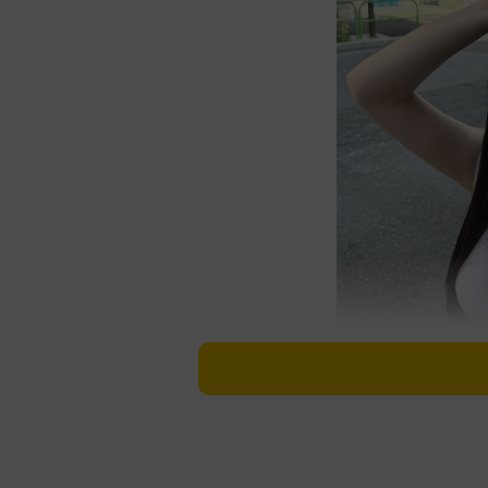
木村夢叶インスタグラム＠yumeka__0306よ