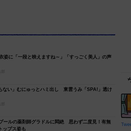
浴衣姿に「一段と映えますね～」「すっごく美人」の声
集部
もない」むにゅっとハミ出し 東雲うみ「SPA!」透け
集部
ど」プールの薬剤師グラドルに悶絶 思わず二度見！有無
Twee
トップス姿も