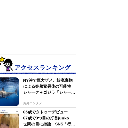
アクセスランキング
NY沖で巨大ザメ、核廃棄物
による突然変異体の可能性→
シャーク＋ゴジラ「シャーク
ジラ」の捕獲作戦が展開
海外エンタメ
65歳でタトゥーデビュー
67歳で3つ目の打首junko
世間の目に持論 SNS「行動