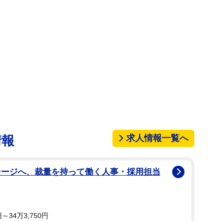
15年に退社。14年に6歳年下のプロ野球・広島の堂林
女の3人の子供を授かっている。「広島成城会、私
ぜひ後輩の皆さんのご参加もお待ちしております」と
びかけた。
広島ホームテレビ入社。「広島に縁のある成城大学出
の節目の会に 60人を超える同窓生が集まりました」
告している。息ぴったりのコーデとなったことに、
久しぶりに 原色ワンピースで気が合いました笑」と
求人情報一覧へ
情報
からは「同じ大学だったんですね〜」「成城のお嬢
テージへ、裁量を持って働く人事・採用担当
こいいツーショット」などのコメントが寄せられてい
34万3,750円