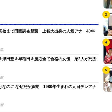
高校まで田園調布雙葉 上智大出身の人気アナ 40年
集部
＆津田塾＆早稲田＆慶応全て合格の女優 弟2人が死去
集部
なのに なぜだか妖艶 1980年生まれの元日テレアナ
集部