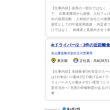
【仕事内容】採用の一部分ではなく、
て、 応募者獲得から面接、入社フォロ
めの採用活動 ・人材紹介会社との連携
接官としての中途採用面接 ・内定者フ
けではなく、 候補者と直接向き合う面接
4tドライバー/2・3件の近距離
永山運送株式会社立川営業所
東京都
正社員：月給28万1,0
【仕事内容】未経験者OK!安定のスーパ
は1分単位! >>週休2日で稼げる4tドラ
ライバーさんが働きやすい環境づくり
是非当社へ! 充実の研修制度があるの
事...
Sponsored by