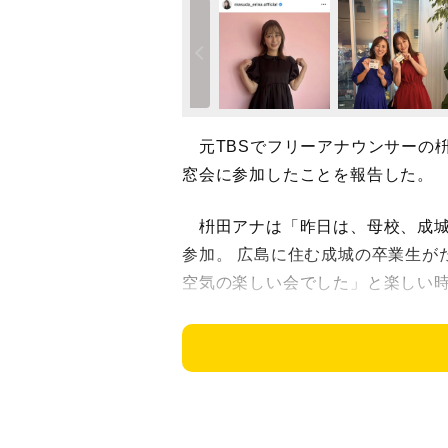
元TBSでフリーアナウンサーの
窓会に参加したことを報告した。
枡田アナは「昨日は、母校、成城
参加。 広島に住む成城の卒業生が
空気の楽しい会でした」と楽しい
アップしたのは広島ホームテレビ
わせしたわけでもないのに、青と
ブ、渡辺アナは青の7分丈の息の合
枡田アナは1985年生まれ、神奈