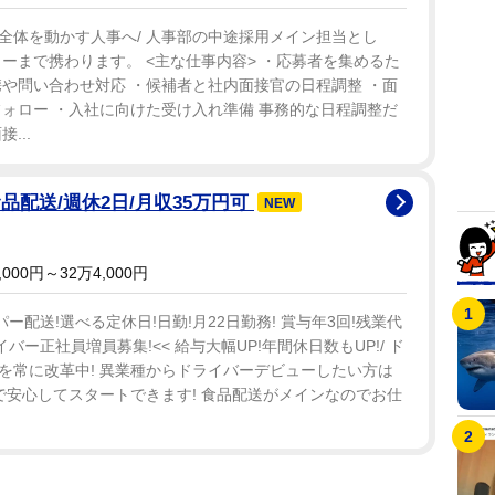
全体を動かす人事へ/ 人事部の中途採用メイン担当とし
ーまで携わります。 <主な仕事内容> ・応募者を集めるた
や問い合わせ対応 ・候補者と社内面接官の日程調整 ・面
ォロー ・入社に向けた受け入れ準備 事務的な日程調整だ
...
食品配送/週休2日/月収35万円可
NEW
00円～32万4,000円
ー配送!選べる定休日!日勤!月22日勤務! 賞与年3回!残業代
イバー正社員増員募集!<< 給与大幅UP!年間休日数もUP!/ ド
を常に改革中! 異業種からドライバーデビューしたい方は
で安心してスタートできます! 食品配送がメインなのでお仕