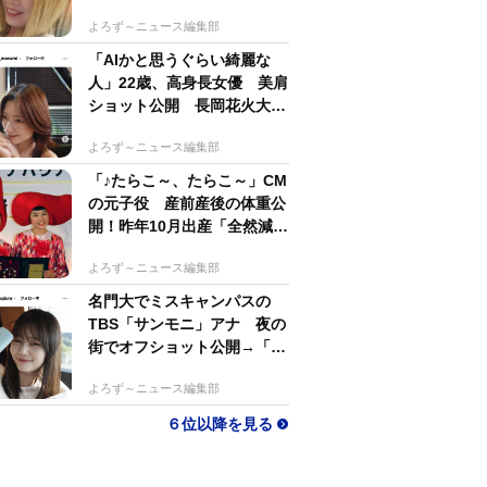
するのがかっこいい」
よろず～ニュース編集部
「AIかと思うぐらい綺麗な
人」22歳、高身長女優 美肩
ショット公開 長岡花火大会
抽選当たって満喫
よろず～ニュース編集部
「♪たらこ～、たらこ～」CM
の元子役 産前産後の体重公
開！昨年10月出産「全然減ら
ないよなんでえええええ」
よろず～ニュース編集部
名門大でミスキャンパスの
TBS「サンモニ」アナ 夜の
街でオフショット公開→「ノ
ースリーブ、細〜、可愛い」
よろず～ニュース編集部
６位以降を見る