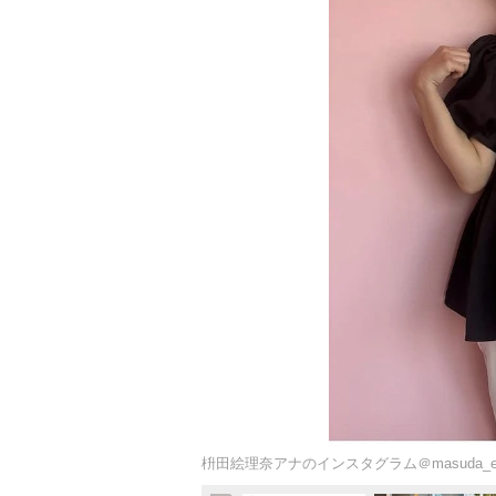
枡田絵理奈アナのインスタグラム＠masuda_erina.