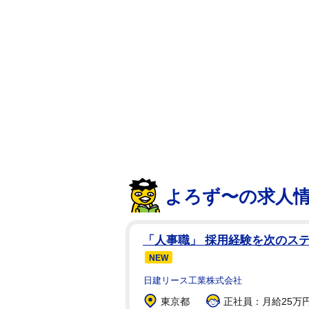
業し、2008年にTBSに入社し、
翔太内野手と結婚。長男、長女、次
はいまだに下から二番目なので、
同じ学び舎で過ごした卒業生に呼
静岡県出身の渡辺アナは01年に
身者が集まる広島成城会 40周年
と同日更新のインスタグラムで報
「同窓生の枡田絵理奈ちゃんとも
つづっている。
よろず〜の求人
渡辺アナの投稿には、フォロワー
「人事職」 採用経験を次のス
様コンビ」「素敵な写真」「かっ
NEW
た。
日建リース工業株式会社
東京都
正社員：月給25万円～