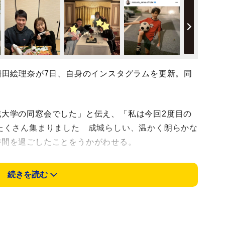
枡田絵理奈が7日、自身のインスタグラムを更新。同
大学の同窓会でした」と伝え、「私は今回2度目の
たくさん集まりました 成城らしい、温かく朗らかな
時間を過ごしたことをうかがわせる。
の渡辺美佳アナウンサーとの2ショット。「打ち合
続きを読む
赤でコンビ感」と記し、枡田アナは赤のノースリー
ったワンピース姿を披露した。
川県出身。成城大文芸学部ヨーロッパ文化学科を卒