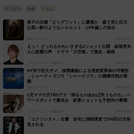
です。
どうぶつ
社会
くらし
迷子の夫婦「ビッグフット」に遭遇か 森で見た巨大
――その時のご家族やお父さんの反応はいかがでした
な黒い影のようなシルエット 14年越しの告白
か。
海外エンタメ
2026.08.07
えっ！ どっちもかわいすぎる2ショット公開 板垣李光
EMI：最初は家族みんなで「なんでそこ！？」と大笑い
人に絶賛の声 ドラマ「大空港」で逃走→確保
でした！父自身も最初は驚いていましたが、拒否するこ
ともなく、そのまま頭に乗せたまま普通に過ごしていま
よろず～ニュース編集部
2026.08.07
NY沖で巨大ザメ、核廃棄物による突然変異体の可能性
したよ！
→シャーク＋ゴジラ「シャークジラ」の捕獲作戦が展
開
海外エンタメ
2026.08.07
2児ママの元TBSアナ「得るものあれば失うものも」パ
ワースポットで夏休み 絶景ショットも予想外の事態
よろず～ニュース編集部
2026.08.06
「エクソシスト」女優 自宅に強制捜査で200匹の犬発
見される