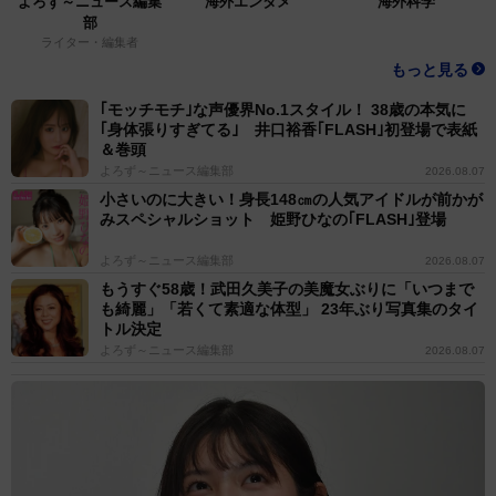
よろず～ニュース編集
海外エンタメ
海外科学
部
ライター・編集者
もっと見る
｢モッチモチ｣な声優界No.1スタイル！ 38歳の本気に
｢身体張りすぎてる｣ 井口裕香｢FLASH｣初登場で表紙
＆巻頭
よろず～ニュース編集部
2026.08.07
小さいのに大きい！身長148㎝の人気アイドルが前かが
みスペシャルショット 姫野ひなの｢FLASH｣登場
4/4
よろず～ニュース編集部
2026.08.07
お母さんとも仲良し。家族の絆を深めるインコ
もうすぐ58歳！武田久美子の美魔女ぶりに「いつまで
も綺麗」「若くて素適な体型」 23年ぶり写真集のタイ
◇ ◇
トル決定
よろず～ニュース編集部
2026.08.07
投稿には「お父さんがいいのか、頭がいいのか…」「別
居してる家族にこんなに懐いてるのビックリ」「弟の奥
さまが鳥を連れてきてくれるの羨ましい！」などのコメ
ントが寄せられた。世界に一つだけの特別な特等席を見