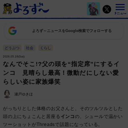
よろず～ニュースをGoogle検索でフォローする
どうぶつ
社会
くらし
2026.05.16(Sat)
なんでそこ!?父の頭を“指定席”にするイ
ンコ 見晴らし最高！微動だにしない愛
らしい姿に家族爆笑
瀬戸ゆきほ
がっちりとした体格のお父さんと、そのツルツルとした
頭の上にちょこんと居座る
インコ
の、シュールで温かい
ツーショットがThreadsで話題になっている。