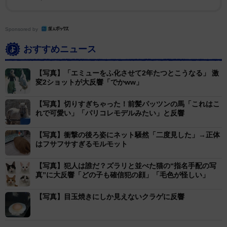
Sponsored by
おすすめニュース
【写真】「エミューをふ化させて2年たつとこうなる」 激
変2ショットが大反響「でかww」
2/4
【写真】切りすぎちゃった！前髪パッツンの馬「これはこ
とっても見晴らしが良さそうです
れで可愛い」「パリコレモデルみたい」と反響
この奇妙で愛らしい師弟コンビの誕生秘話について、投
【写真】衝撃の後ろ姿にネット騒然「二度見した」→正体
稿者である、
EMI
（@emirio2.0）さんに詳しい話を聞い
はフサフサすぎるモルモット
た。
【写真】犯人は誰だ？ズラリと並べた猫の“指名手配の写
真”に大反響「どの子も確信犯の顔」「毛色が怪しい」
――お父さんの頭に乗るようになったきっかけは？
【写真】目玉焼きにしか見えないクラゲに反響
EMI：弟のお嫁さんが飼っている鳥を連れてきたのです
が、家に着いてすぐ、迷うことなく父の頭へ移動したん