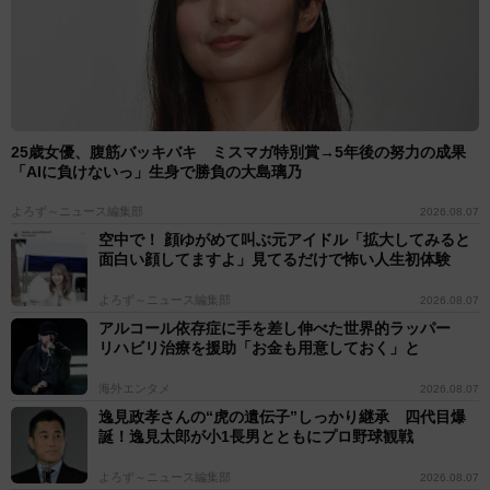
つけたインコ。このシュールな姿は、家族を繋ぐ絆の象
徴となっているようだ。
EMI Threads
https://www.threads.com/@emirio.2.0
25歳女優、腹筋バッキバキ ミスマガ特別賞→5年後の努力の成果
「AIに負けないっ」生身で勝負の大島璃乃
よろず～ニュース編集部
2026.08.07
空中で！ 顔ゆがめて叫ぶ元アイドル「拡大してみると
面白い顔してますよ」見てるだけで怖い人生初体験
よろず～ニュース編集部
2026.08.07
アルコール依存症に手を差し伸べた世界的ラッパー
リハビリ治療を援助「お金も用意しておく」と
海外エンタメ
2026.08.07
逸見政孝さんの“虎の遺伝子”しっかり継承 四代目爆
誕！逸見太郎が小1長男とともにプロ野球観戦
よろず～ニュース編集部
2026.08.07