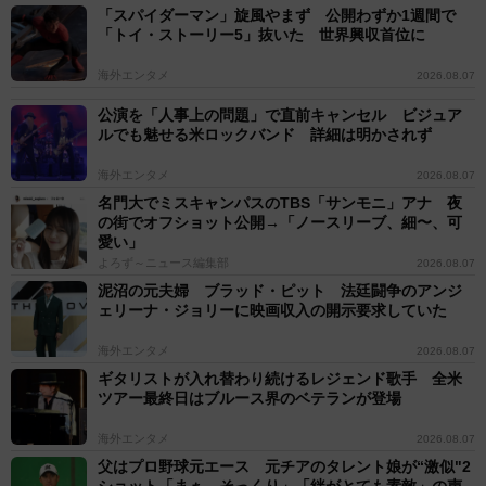
「スパイダーマン」旋風やまず 公開わずか1週間で
「トイ・ストーリー5」抜いた 世界興収首位に
海外エンタメ
2026.08.07
公演を「人事上の問題」で直前キャンセル ビジュア
ルでも魅せる米ロックバンド 詳細は明かされず
海外エンタメ
2026.08.07
名門大でミスキャンパスのTBS「サンモニ」アナ 夜
の街でオフショット公開→「ノースリーブ、細〜、可
愛い」
よろず～ニュース編集部
2026.08.07
泥沼の元夫婦 ブラッド・ピット 法廷闘争のアンジ
ェリーナ・ジョリーに映画収入の開示要求していた
海外エンタメ
2026.08.07
ギタリストが入れ替わり続けるレジェンド歌手 全米
ツアー最終日はブルース界のベテランが登場
海外エンタメ
2026.08.07
父はプロ野球元エース 元チアのタレント娘が“激似"2