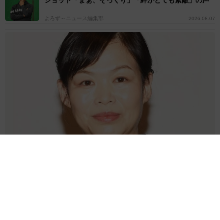
ショット「まぁ、そっくり」「絆がとても素敵」の声
よろず～ニュース編集部
2026.08.07
「息子をヤングケアラーにしないために」 46歳で出産したお笑い芸
人が課していること→小さな目標を実行
よろず～ニュース編集部
2026.08.07
第2子妊娠中の倖田來未 夏のネイルを公開「ぷくぷく
フルーツやプールの水滴とか」→「夏全開で素敵」の
声
よろず～ニュース編集部
2026.08.07