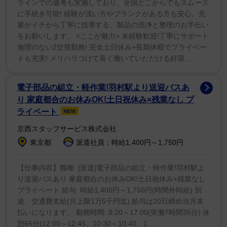
ラインでの選考も実施しており、全国どこからでもスムーズ
1/4
に手続き可能! 経験が浅い方やブランクがある方も安心。先
なんでそこがいいの！？
輩がイチから丁寧に指導する、製品の洗浄と整理のお手伝い
をお願いします。 <ここが魅力> 未経験歓迎!丁寧にサポート
弟のお嫁さんが実家に連れてきたというこのインコ。し
無理のない2交替勤務! 完全土日休み+長期休暇でプライベー
トも充実! メリハリつけて長く働いていただける好環...
かし、家に着くやいなや、なぜかお父さんの頭を気に入
りすぎてしまい、片時も離れなくなってしまったとい
電子部品の組立・軽作業!羽村駅より送迎バスあ
う。
り 家庭都合のお休みOK!土日祝休み×残業なし プ
ライベート
NEW
京西スタッフサービス株式会社
東京都
派遣社員：時給1,400円～1,750円
【仕事内容】職種: [派遣]電子部品の組立・軽作業!羽村駅よ
り送迎バスあり 家庭都合のお休みOK!土日祝休み×残業なし
プライベート 給与: 時給1,400円～1,750円(時間外時給) 別
途、交通費支給(月上限1万5千円迄) 給与は20日締め当月末
払いになります。 勤務時間: 8:20～17:00(実働7時間35分) 休
憩65分(12:00～12:45、10:30～10:40、1...