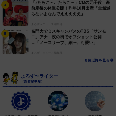
「♪たらこ～、たらこ～」CMの元子役 産
――お父さんも嬉しそうに見えますね。
前産後の体重公開！昨年10月出産「全然減
らないよなんでえええええ」
EMI：家族みんなで微笑ましく見守っていますが、父も
よろず～ニュース編集部
なんだかんだ嬉しそうにしています。
名門大でミスキャンパスのTBS「サンモ
ニ」アナ 夜の街でオフショット公開
――このインコが来てから、ご家族に変化はありました
→「ノースリーブ、細〜、可愛い」
か。
よろず～ニュース編集部
６位以降を見る
EMI：自然と会話や笑う時間が増え、家族みんな癒やさ
れています。私が妊娠中に会いに行った時、座っている
よろず〜ライター
私の膝に乗って、お腹の前で「喜びの舞い」をしてくれ
（新着記事順）
たこともありました。本当に不思議な力を持った鳥だな
と感じます。