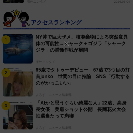
海外エンタメ
2026.08.04
アクセスランキング
NY沖で巨大ザメ、核廃棄物による突然変異
体の可能性→シャーク＋ゴジラ「シャーク
ジラ」の捕獲作戦が展開
海外エンタメ
3/4
65歳でタトゥーデビュー 67歳で3つ目の打
首junko 世間の目に持論 SNS「行動する
お父さんもとっても嬉しそう
のがかっこいい」
――インコがお父さんの頭を気に入った理由について
よろず～ニュース編集部
「AIかと思うぐらい綺麗な人」22歳、高身
長女優 美肩ショット公開 長岡花火大会
EMI：見晴らしがいいのと、安心できる場所になってい
抽選当たって満喫
るのかなと思っています。頭の上では周りを見渡したり
して、とても落ち着いた様子でした。
よろず～ニュース編集部