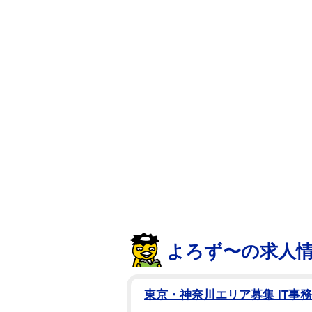
た。
同号の表紙と巻頭グラビアは姫野
井春、和田海佑がまぶしい姿を披
よろず〜の求人
東京・神奈川エリア募集 IT事