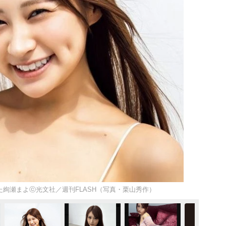
した絢瀬まよⓒ光文社／週刊FLASH（写真・栗山秀作）