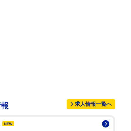
ひなのが務めている。絢瀬以外にも、葵りんご、青
露している。
求人情報一覧へ
情報
務
NEW