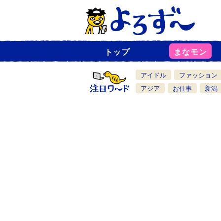
トップ
まなモン
ニ
ュ
ー
アイドル
ファッション
ス
一
アジア
お仕事
新潟
覧