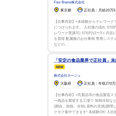
Four Brains株式会社
東京都
正社員：月給20万5,
【仕事内容】<未経験からテレワークで
につけられます。 入社後の流れ STE
レワーク受講可) STEP2(2〜3ヶ
を習得 配属後のお仕事例 専用システ
などの...
「安定の食品業界で正社員」未
NEW
株式会社ネージュ
大阪府
正社員：年収270万
【仕事内容】<乳製品等の食品製造スタ
ー商品を製造する工場で 加熱冷却など
(調合、加熱、冷却) 原料の充填(調理
クモク集中できます! 未経験OK! 入