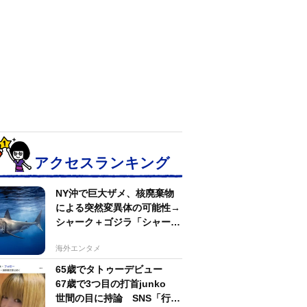
アクセスランキング
NY沖で巨大ザメ、核廃棄物
による突然変異体の可能性→
シャーク＋ゴジラ「シャーク
ジラ」の捕獲作戦が展開
海外エンタメ
65歳でタトゥーデビュー
67歳で3つ目の打首junko
世間の目に持論 SNS「行動