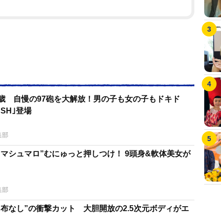
2歳 自慢の97砲を大解放！男の子も女の子もドキド
SH｣登場
集部
マシュマロ”むにゅっと押しつけ！ 9頭身&軟体美女が
集部
布なし”の衝撃カット 大胆開放の2.5次元ボディがエ