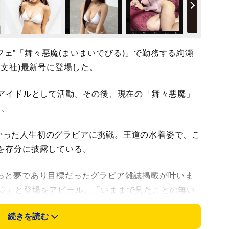
ェ”「舞々悪魔(まいまいでびる)」で勤務する絢瀬
光文社)最新号に登場した。
でアイドルとして活動。その後、現在の「舞々悪魔」
る。
かった人生初のグラビアに挑戦。王道の水着姿で、こ
砲を存分に披露している。
っと夢であり目標だったグラビア雑誌掲載が叶いま
す♡」と登場をアピール。「いままで見たことの無い
たグラビアになっています♡たくさんの方に手に取っ
続きを読む
みに!」と、大胆衣装でのオフショット写真も投稿し