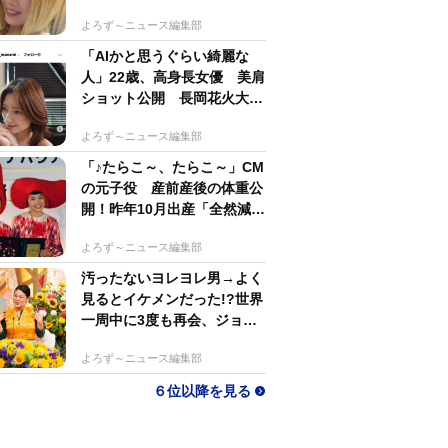
するのがかっこいい」
よろず～ニュース編集部
「AIかと思うぐらい綺麗な
人」22歳、高身長女優 美肩
ショット公開 長岡花火大会
抽選当たって満喫
よろず～ニュース編集部
「♪たらこ～、たらこ～」CM
の元子役 産前産後の体重公
開！昨年10月出産「全然減ら
ないよなんでえええええ」
よろず～ニュース編集部
汚ったないヨレヨレ男→よく
見るとイケメンだった!?世界
一周中に3度も再会、ジョー
ジアの“記憶無し"夜から結婚
よろず～ニュース編集部
へ！【新婚さん】
６位以降を見る