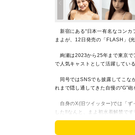
新宿にある“日本一有名なコンカフ
まよが、12日発売の「FLASH」(
絢瀬は2023から25年まで東京
で人気キャストとして活躍してい
同号ではSNSでも披露してこな
れまで隠し通してきた自慢の“G”
自身のX(旧ツイッター)では「ず
した!!なんと、まよ初水着解禁で
まよの一面がたくさん詰め込まれ
ていただけまように、、、♡お楽し