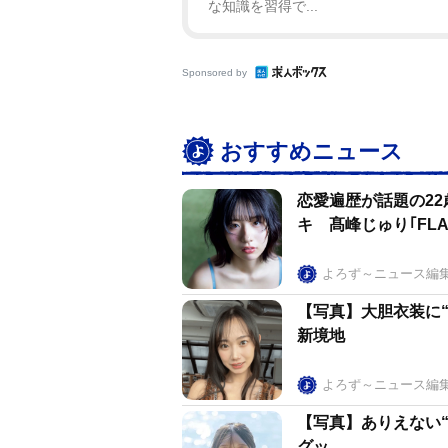
な知識を習得で...
Sponsored by
おすすめニュース
恋愛遍歴が話題の2
キ 髙峰じゅり｢FLA
よろず～ニュース編
【写真】大胆衣装に“
新境地
よろず～ニュース編
【写真】ありえない“
グッ