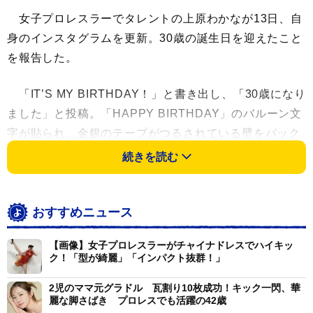
女子プロレスラーでタレントの上原わかなが13日、自
身のインスタグラムを更新。30歳の誕生日を迎えたこと
を報告した。
「IT’S MY BIRTHDAY！」と書き出し、「30歳になり
ました」と投稿。「HAPPY BIRTHDAY」のバルーン文
字が貼られ、金銀のテープがつるされている壁をバック
に、「HAPPY BIRTHDAY」のたすきをかけ、リングコ
続きを読む
スチュームでポーズを決めるド派手な写真を添えた。
「これまでの人生、一歩一歩が愛おしい最高の道のり
おすすめニュース
でした。」と振り返り、「でも、ここからはもっと！心
【画像】女子プロレスラーがチャイナドレスでハイキッ
が沸き立つ瞬間を、自分から掴みにいく人生にします」
ク！「型が綺麗」「インパクト抜群！」
と今後の抱負をつづった。
2児のママ元グラドル 瓦割り10枚成功！キック一閃、華
麗な脚さばき プロレスでも活躍の42歳
続けて「いつも温かい応援を本当にありがとう!!」と