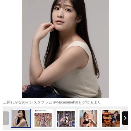
上原わかなのインスタグラム＠wakanauehara_officialより