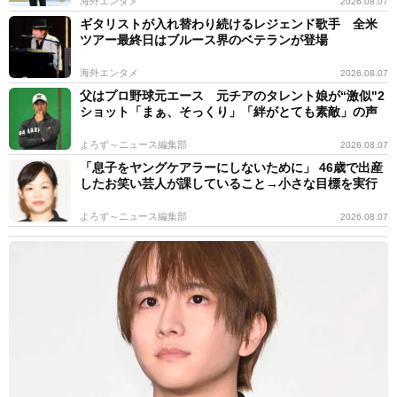
海外エンタメ
2026.08.07
ギタリストが入れ替わり続けるレジェンド歌手 全米
ツアー最終日はブルース界のベテランが登場
海外エンタメ
2026.08.07
父はプロ野球元エース 元チアのタレント娘が“激似"2
ショット「まぁ、そっくり」「絆がとても素敵」の声
よろず～ニュース編集部
2026.08.07
「息子をヤングケアラーにしないために」 46歳で出産
したお笑い芸人が課していること→小さな目標を実行
よろず～ニュース編集部
2026.08.07