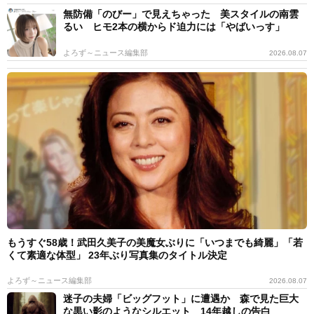
無防備「のびー」で見えちゃった 美スタイルの南雲
るい ヒモ2本の横からド迫力には「やばいっす」
よろず～ニュース編集部
2026.08.07
もうすぐ58歳！武田久美子の美魔女ぶりに「いつまでも綺麗」「若
くて素適な体型」 23年ぶり写真集のタイトル決定
よろず～ニュース編集部
2026.08.07
迷子の夫婦「ビッグフット」に遭遇か 森で見た巨大
な黒い影のようなシルエット 14年越しの告白