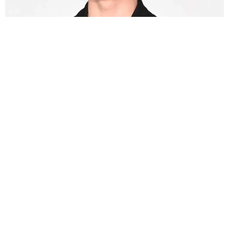
えっ！ どっちもかわいすぎる2ショット公開 板垣李光人に絶賛の
声 ドラマ「大空港」で逃走→確保
よろず～ニュース編集部
2026.08.07
第2子妊娠中の倖田來未 夏のネイルを公開「ぷくぷく
フルーツやプールの水滴とか」→「夏全開で素敵」の
声
よろず～ニュース編集部
2026.08.07
バグパイプでエイリアン撃退!?月面データセンターへ
の音楽送信計画が進行中 英バンドが明かす
海外科学
2026.08.07
父は超大物の2世米俳優 共演者を強く非難「正しいこ
とをしろってこと」
海外エンタメ
2026.08.07
悲劇を乗り越え芸能界のロイヤルファミリー 寿美花
代さんを追悼【徹子の部屋】
よろず～ニュース編集部
2026.08.07