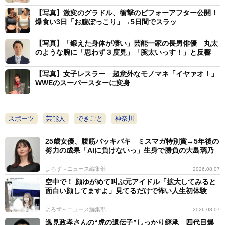
感謝を記し、「これからもよろしくお願いします」とし
【写真】激変のグラドル、衝撃のビフォーアフター公開！
た。
爆食い3日「お腹ぽっこり」→5日間でスラッ
【写真】「鍛えた身体が凄い」芸能一家の長男俳優 丸太
上原は1996年5月13日生まれ、神奈川県出身。東京女
のような腕に「思わず３度見」「腕太いっす！」と反響
子プロレス所属の現役レスラー。テレビ東京系「デカ盛
【写真】女子レスラー 超意外なモノマネ「イヤァオ！」
りハンター」に出演するなど、大食いタレントとしても
WWEのスーパースターに変身
活動している。
海外のレスラー仲間をはじめ、フォロワーからも祝福
スポーツ
芸能人
できごと
神奈川
の声が寄せられていた。
25歳女優、腹筋バッキバキ ミスマガ特別賞→5年後の
努力の成果「AIに負けないっ」生身で勝負の大島璃乃
よろず～ニュース編集部
2026.08.07
空中で！ 顔ゆがめて叫ぶ元アイドル「拡大してみると
面白い顔してますよ」見てるだけで怖い人生初体験
よろず～ニュース編集部
2026.08.07
逸見政孝さんの“虎の遺伝子”しっかり継承 四代目爆