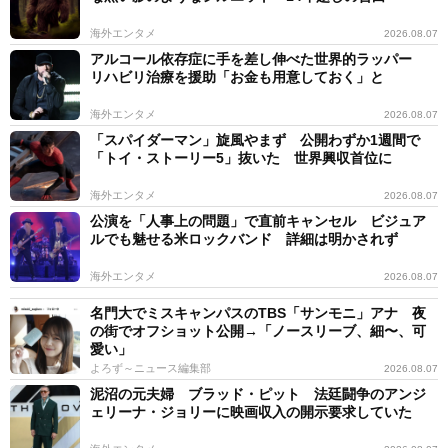
海外エンタメ
2026.08.07
アルコール依存症に手を差し伸べた世界的ラッパー
リハビリ治療を援助「お金も用意しておく」と
海外エンタメ
2026.08.07
「スパイダーマン」旋風やまず 公開わずか1週間で
「トイ・ストーリー5」抜いた 世界興収首位に
海外エンタメ
2026.08.07
公演を「人事上の問題」で直前キャンセル ビジュア
ルでも魅せる米ロックバンド 詳細は明かされず
海外エンタメ
2026.08.07
名門大でミスキャンパスのTBS「サンモニ」アナ 夜
の街でオフショット公開→「ノースリーブ、細〜、可
愛い」
よろず～ニュース編集部
2026.08.07
泥沼の元夫婦 ブラッド・ピット 法廷闘争のアンジ
ェリーナ・ジョリーに映画収入の開示要求していた