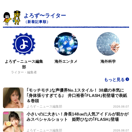
よろず〜ライター
（新着記事順）
よろず～ニュース編集
海外エンタメ
海外科学
部
ライター・編集者
もっと見る
｢モッチモチ｣な声優界No.1スタイル！ 38歳の本気に
｢身体張りすぎてる｣ 井口裕香｢FLASH｣初登場で表紙
＆巻頭
よろず～ニュース編集部
2026.08.07
小さいのに大きい！身長148㎝の人気アイドルが前かが
みスペシャルショット 姫野ひなの｢FLASH｣登場
よろず～ニュース編集部
2026.08.07