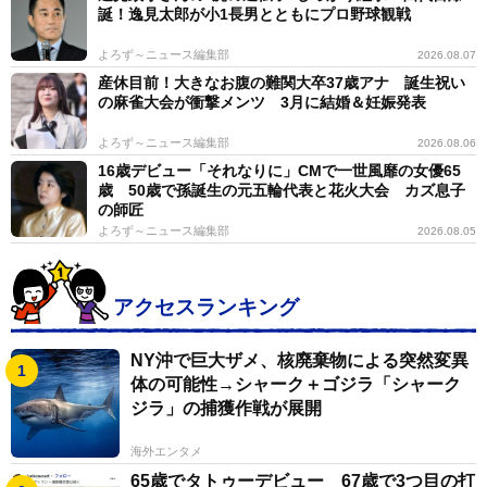
誕！逸見太郎が小1長男とともにプロ野球観戦
よろず～ニュース編集部
2026.08.07
産休目前！大きなお腹の難関大卒37歳アナ 誕生祝い
の麻雀大会が衝撃メンツ 3月に結婚＆妊娠発表
よろず～ニュース編集部
2026.08.06
16歳デビュー「それなりに」CMで一世風靡の女優65
歳 50歳で孫誕生の元五輪代表と花火大会 カズ息子
の師匠
よろず～ニュース編集部
2026.08.05
アクセスランキング
NY沖で巨大ザメ、核廃棄物による突然変異
体の可能性→シャーク＋ゴジラ「シャーク
ジラ」の捕獲作戦が展開
海外エンタメ
65歳でタトゥーデビュー 67歳で3つ目の打