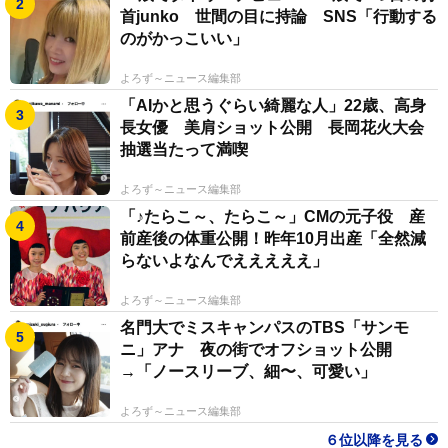
首junko 世間の目に持論 SNS「行動する
のがかっこいい」
よろず～ニュース編集部
「AIかと思うぐらい綺麗な人」22歳、高身
長女優 美肩ショット公開 長岡花火大会
抽選当たって満喫
よろず～ニュース編集部
「♪たらこ～、たらこ～」CMの元子役 産
前産後の体重公開！昨年10月出産「全然減
らないよなんでえええええ」
よろず～ニュース編集部
名門大でミスキャンパスのTBS「サンモ
ニ」アナ 夜の街でオフショット公開
→「ノースリーブ、細〜、可愛い」
よろず～ニュース編集部
６位以降を見る