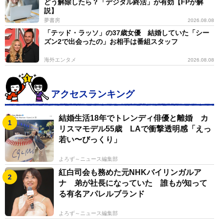
どう解除したら？「デジタル終活」が有効【FPが解
説】
夢書房
2026.08.08
「テッド・ラッソ」の37歳女優 結婚していた「シー
ズン2で出会ったの」お相手は番組スタッフ
海外エンタメ
2026.08.08
アクセスランキング
結婚生活18年でトレンディ俳優と離婚 カ
リスマモデル55歳 LAで衝撃透明感「えっ
若い〜びっくり」
よろず～ニュース編集部
紅白司会も務めた元NHKバイリンガルア
ナ 弟が社長になっていた 誰もが知って
る有名アパレルブランド
よろず～ニュース編集部