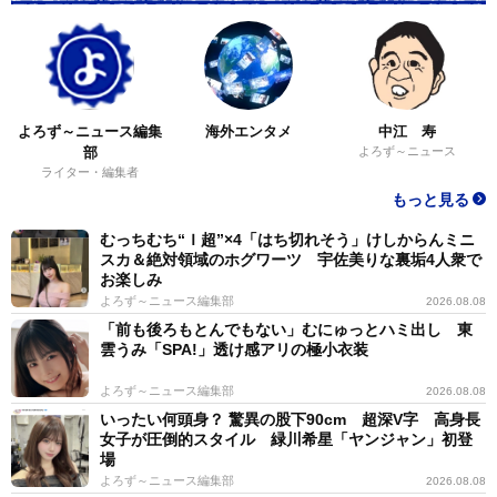
よろず～ニュース編集
海外エンタメ
中江 寿
部
よろず～ニュース
ライター・編集者
もっと見る
むっちむち“Ｉ超”×4「はち切れそう」けしからんミニ
スカ＆絶対領域のホグワーツ 宇佐美りな裏垢4人衆で
お楽しみ
よろず～ニュース編集部
2026.08.08
「前も後ろもとんでもない」むにゅっとハミ出し 東
雲うみ「SPA!」透け感アリの極小衣装
よろず～ニュース編集部
2026.08.08
いったい何頭身？ 驚異の股下90cm 超深V字 高身長
女子が圧倒的スタイル 緑川希星「ヤンジャン」初登
場
よろず～ニュース編集部
2026.08.08