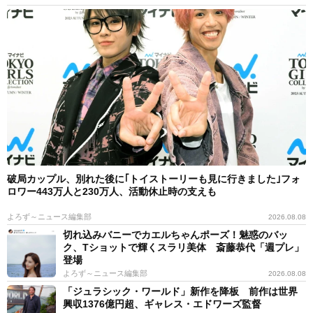
破局カップル、別れた後に｢トイストーリーも見に行きました｣フォ
ロワー443万人と230万人、活動休止時の支えも
よろず～ニュース編集部
2026.08.08
切れ込みバニーでカエルちゃんポーズ！魅惑のバッ
ク、Tショットで輝くスラリ美体 斎藤恭代「週プレ」
登場
よろず～ニュース編集部
2026.08.08
「ジュラシック・ワールド」新作を降板 前作は世界
興収1376億円超、ギャレス・エドワーズ監督