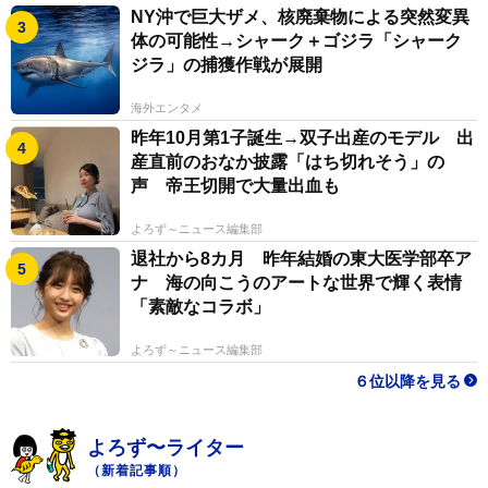
NY沖で巨大ザメ、核廃棄物による突然変異
体の可能性→シャーク＋ゴジラ「シャーク
ジラ」の捕獲作戦が展開
海外エンタメ
昨年10月第1子誕生→双子出産のモデル 出
産直前のおなか披露「はち切れそう」の
声 帝王切開で大量出血も
よろず～ニュース編集部
退社から8カ月 昨年結婚の東大医学部卒ア
ナ 海の向こうのアートな世界で輝く表情
「素敵なコラボ」
よろず～ニュース編集部
６位以降を見る
よろず〜ライター
（新着記事順）