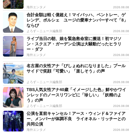
海外エンタメ
2026.08.08
合計金額は軽く億超え！マイバッハ、ベントレー、ゲ
レンデ、ポルシェ ユージの愛車ナンバーすべて「8」
ならび
よろず～ニュース編集部
2026.08.08
ライブ当日の朝、娘を緊急救命室に搬送！初マジソ
ン・スクエア・ガーデン公演は大騒動だったヒラリ
ー・ダフ
海外エンタメ
2026.08.08
名古屋の女性アナ「びしょぬれになりました」プール
サイドで笑顔「可愛い」「楽しそう」の声
よろず～ニュース編集部
2026.08.08
TBS人気女性アナ40歳「イメージした色」鮮やかワイ
ンレッドのノースリワンピに「珍しい」「妖精のよ
う」の声
よろず～ニュース編集部
2026.08.08
公演を直前キャンセル！アース・ウィンド＆ファイア
ー、メンバーが体調不良 ライオネル・リッチーとの
共同公演
海外エンタメ
2026.08.08