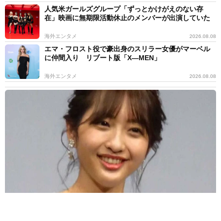
人気米ガールズグループ「ずっとかけがえのない存
在」映画に無期限活動休止のメンバーが出演していた
海外エンタメ
2026.08.08
エマ・フロスト役で豪出身のスリラー女優がマーベル
に仲間入り リブート版「X―MEN」
海外エンタメ
2026.08.08
退社から8カ月 昨年結婚の東大医学部卒アナ 海の向こうのアート
な世界で輝く表情「素敵なコラボ」