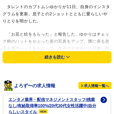
タレントのカブトムシゆかりが11日、自身のインスタ
グラムを更新。息子との2ショットとともに愛らしいや
りとりを明かした。
「お花と絵をもらった」と報告した、ゆかりはチェッ
ク柄のハットをかぶった姿の写真をアップ。隣に座る息
子も黒のハットをかぶって、母子のお出かけは日差し対
策ばっちりの姿だ。
続きを読む
「ママ、いつもありがとう。これあげるから新しい
iPadちょうだい。」とかわいすぎるコメントを続け、ぬ
いぐるみ花束を手にする息子の様子を2枚目で公開。添
よろず〜の求人情報
求人情報一覧へ
えたのも「#母の日 #等価交換」と、なんともほっこりす
るハッシュタグだった。
エンタメ業界・配信マネジメントスタッフ/残業
なし/有給取得率100%/20代30代女性活躍中/自分
2020年に結婚したが、ゆかりは25年10月にX(旧ツイ
らしいスタイル
NEW