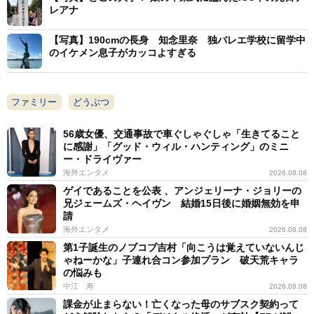
レアナ
【写真】190cmの長身 知念里奈 独バレエ学校に留学中
のイケメン息子がカッコよすぎる
ファミリー
どうぶつ
56歳女優、交通事故で車ぐしゃぐしゃ「生きてること
に感謝」「グッド・ウィル・ハンティング」のミニ
ー・ドライヴァー
海外エンタメ
2026.08.08
ゲイであることを公表 、アンジェリーナ・ジョリーの
兄ジェームズ・ヘイヴン 結婚15日後に婚姻無効を申
請
海外エンタメ
2026.08.08
第1子誕生のノブコブ吉村「向こうは覚えていないんじ
ゃねーかな」子連れ合コン参加プラン 破天荒キャラ
の悩みも
中江 寿
2026.08.08
課金が止まらない！亡くなった母のサブスク契約って