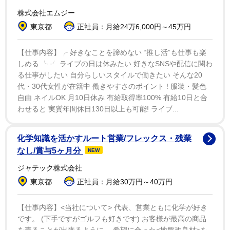
ッター)で「今まで人妻を装っていてすみませんでした。
株式会社エムジー
離婚していました これからも変わらず陽気な母として
東京都
正社員：月給24万6,000円～45万円
頑張っていきたいと思います」と記している。
【仕事内容】╭ 好きなことを諦めない “推し活”も仕事も楽
2人のやりとりに、ファンも「買ってあげないと！」
しめる ╰ ╯ ライブの日は休みたい 好きなSNSや配信に関わ
る仕事がしたい 自分らしいスタイルで働きたい そんな20
「なかなかのあざとさ」「かわいい♡ iPad…高い」「等
代・30代女性が在籍中 働きやすさのポイント ! 服装・髪色
価交換はやばいwww」「将来は大物です!!」といった声
自由 ネイルOK 月10日休み 有給取得率100% 有給10日と合
や「母親心をわかってる」「恐るべしカブちゃん
わせると 実質年間休日130日以上も可能! ライブ...
DNA(笑)」などのコメントが届いていた。
化学知識を活かすルート営業/フレックス・残業
虫好きのアイドル“虫ドル”として人気を博した、ゆか
なし/賞与5ヶ月分
NEW
りは2012年にデビュー。一時期は大好きなカブトムシを
ジャテック株式会社
300匹飼っていたというエピソードも。1月26日にはイ
東京都
正社員：月給30万円～40万円
ンスタグラムで37歳になったことを伝えている。
【仕事内容】<当社について> 代表、営業ともに化学が好き
です。 (下手ですがゴルフも好きです) お客様が最高の商品
を売ることが出来るように、 希望に合った<地盤改良材>を