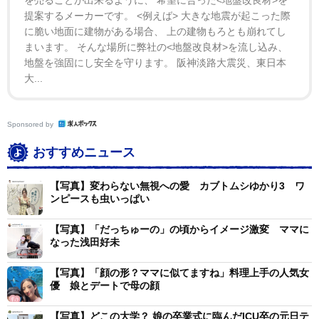
提案するメーカーです。 <例えば> 大きな地震が起こった際
に脆い地面に建物がある場合、 上の建物もろとも崩れてし
まいます。 そんな場所に弊社の<地盤改良材>を流し込み、
地盤を強固にし安全を守ります。 阪神淡路大震災、東日本
大...
Sponsored by
おすすめニュース
【写真】変わらない無視への愛 カブトムシゆかり3 ワ
ンピースも虫いっぱい
【写真】「だっちゅーの」の頃からイメージ激変 ママに
なった浅田好未
【写真】「顔の形？ママに似てますね」料理上手の人気女
優 娘とデートで母の顔
【写真】どこの大学？ 娘の卒業式に臨んだICU卒の元日テ