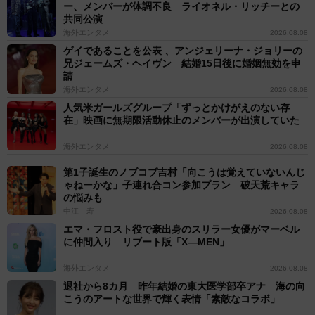
ー、メンバーが体調不良 ライオネル・リッチーとの
共同公演
海外エンタメ
2026.08.08
ゲイであることを公表 、アンジェリーナ・ジョリーの
兄ジェームズ・ヘイヴン 結婚15日後に婚姻無効を申
請
海外エンタメ
2026.08.08
人気米ガールズグループ「ずっとかけがえのない存
在」映画に無期限活動休止のメンバーが出演していた
海外エンタメ
2026.08.08
第1子誕生のノブコブ吉村「向こうは覚えていないんじ
ゃねーかな」子連れ合コン参加プラン 破天荒キャラ
の悩みも
中江 寿
2026.08.08
エマ・フロスト役で豪出身のスリラー女優がマーベル
に仲間入り リブート版「X―MEN」
海外エンタメ
2026.08.08
退社から8カ月 昨年結婚の東大医学部卒アナ 海の向
こうのアートな世界で輝く表情「素敵なコラボ」