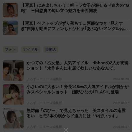
【写真】はみ出しちゃう！軽トラ女子が魅せるド迫力の“G
砲" 三田悠貴の匂い立つ魅力を全面開放
【写真】ベアトップがずり落ちて…阿部なつき “見えす
ぎ”自撮り動画にファンもヒヤヒヤ｢あぶないアングルね
ぇ｣
フォト
アイドル
芸能人
かつての「乙女塾」人気アイドル ribbonの2人が街角
ショット「永作さんにも居て欲しいなあなんて」
よろず～ニュース編集部
2026.08.08
小さいのに大きい！身長148㎝の人気アイドルが前かが
みスペシャルショット 姫野ひなの｢FLASH｣登場
よろず～ニュース編集部
2026.08.07
無防備「のびー」で見えちゃった 美スタイルの南雲
るい ヒモ2本の横からド迫力には「やばいっす」
よろず～ニュース編集部
2026.08.07