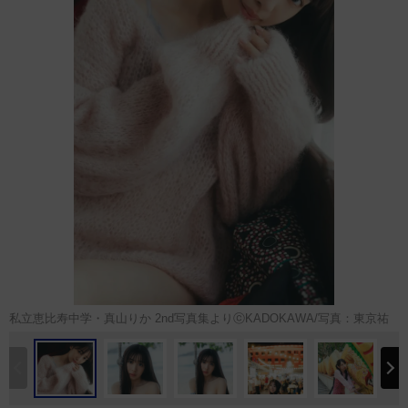
私立恵比寿中学・真山りか 2nd写真集よりⓒKADOKAWA/写真：東京祐