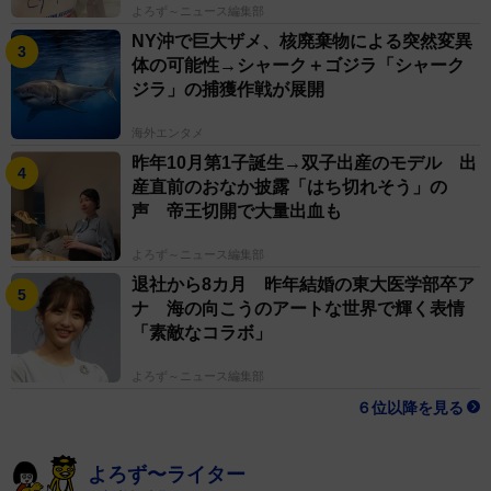
よろず～ニュース編集部
NY沖で巨大ザメ、核廃棄物による突然変異
体の可能性→シャーク＋ゴジラ「シャーク
ジラ」の捕獲作戦が展開
海外エンタメ
昨年10月第1子誕生→双子出産のモデル 出
産直前のおなか披露「はち切れそう」の
声 帝王切開で大量出血も
よろず～ニュース編集部
退社から8カ月 昨年結婚の東大医学部卒ア
ナ 海の向こうのアートな世界で輝く表情
「素敵なコラボ」
よろず～ニュース編集部
６位以降を見る
よろず〜ライター