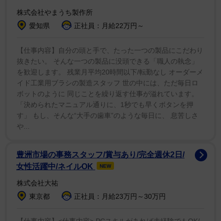
した。じつは水色の水着は最初の撮影で、その後の撮影
株式会社やまうち製作所
のことも考えて海には入る想定ではなかったのですが、
愛知県
正社員：月給22万円～
あまりにも海が好きすぎて気がつけば……（笑）。大は
しゃぎで楽しかったです」とコメント。見所については
【仕事内容】自分の頭と手で、たった一つの製品にこだわり
抜きたい。 そんな一つの製品に没頭できる「職人の執念」
「これまでの真山りかを感じてもらえるようなアイドル
を歓迎します。 残業月平均20時間以下/転勤なし オーダーメ
である私と、これからを感じていただけるような柔軟さ
イド工業用ブラシの製造スタッフ 世の中には、ただ毎日ロ
をもった等身大の姿を見ていただきたいです。お楽しみ
ボットのように 同じことを繰り返す仕事が溢れています。
に！」とアピールした。
「決められたマニュアル通りに、1秒でも早くボタンを押
す」 もし、そんな“大手の歯車”のような毎日に、 息苦しさ
や...
豊洲市場の事務スタッフ/賞与あり/完全週休2日/
女性活躍中/ネイルOK
NEW
株式会社大祐
東京都
正社員：月給23万円～30万円
【仕事内容】<仕事内容> PCスキルがあれば未経験でもOK/