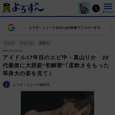
よろず～ニュースをGoogle検索でフォローする
フォト
アイドル
芸能人
2026.05.12(Tue)
アイドル17年目のエビ中・真山りか 20
代最後に大胆姿“初解禁”｢柔軟さをもった
等身大の姿を見て｣
よろず～ニュース編集部