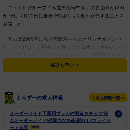
アイドルグループ「私立恵比寿中学」の真山りか(29)
が7日、7月22日に自身2作目の写真集を発売することを
発表した。
真山は2009年に私立恵比寿中学のオリジナルメンバー
としてデビュー。現在まで残っているオリジナルメンバ
ーのは真山のみ。2019年にはファースト写真集「麗花」
を発売している。
続きを読む
写真集の舞台は微笑みの国・タイ。真山自身“初解
禁”となる水着やランジェリーカットなど、今まで見せた
ことのないドキッとするシーンも収録されている。先行
よろず〜の求人情報
求人情報一覧へ
カットでは、海をバックにした水着カットが公開され
た。
オーダーメイド⼯業⽤ブラシの製造スタッフ/完
全オーダーメイド/残業少なめ/転勤なし/プライベ
水着撮影について、「今回、初めての水着に挑戦しま
ート充実
NEW