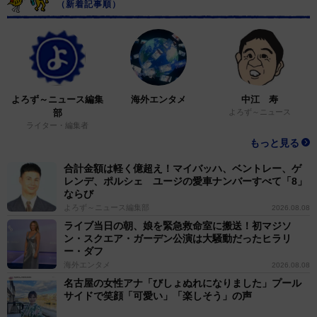
（新着記事順）
よろず～ニュース編集
海外エンタメ
中江 寿
部
よろず～ニュース
ライター・編集者
もっと見る
合計金額は軽く億超え！マイバッハ、ベントレー、ゲ
レンデ、ポルシェ ユージの愛車ナンバーすべて「8」
ならび
よろず～ニュース編集部
2026.08.08
ライブ当日の朝、娘を緊急救命室に搬送！初マジソ
ン・スクエア・ガーデン公演は大騒動だったヒラリ
ー・ダフ
海外エンタメ
2026.08.08
名古屋の女性アナ「びしょぬれになりました」プール
サイドで笑顔「可愛い」「楽しそう」の声