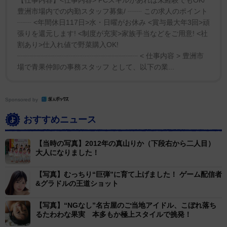
豊洲市場内での内勤スタッフ募集/ ┈┈ この求人のポイント
┈┈ <年間休日117日>水・日曜がお休み <賞与最大年3回>頑
張りを還元します! <制度が充実>家族手当などをご用意! <社
割あり>仕入れ値で野菜購入OK!
┈┈┈┈┈┈┈┈┈┈┈┈┈┈┈┈┈ < 仕事内容 > 豊洲市
場で青果仲卸の事務スタッフ として、以下の業...
Sponsored by
おすすめニュース
【当時の写真】2012年の真山りか（下段右から二人目）
大人になりました！
【写真】むっちり“巨弾”に育て上げました！ ゲーム配信者
&グラドルの王道ショット
【写真】“NGなし”名古屋のご当地アイドル、こぼれ落ち
るたわわな果実 本多もか極上スタイルで挑発！