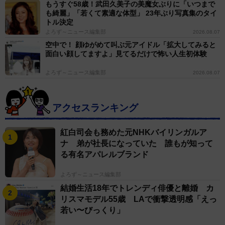
もうすぐ58歳！武田久美子の美魔女ぶりに「いつまで
も綺麗」「若くて素適な体型」 23年ぶり写真集のタイ
トル決定
よろず～ニュース編集部
2026.08.07
空中で！ 顔ゆがめて叫ぶ元アイドル「拡大してみると
面白い顔してますよ」見てるだけで怖い人生初体験
よろず～ニュース編集部
2026.08.07
アクセスランキング
紅白司会も務めた元NHKバイリンガルア
ナ 弟が社長になっていた 誰もが知って
る有名アパレルブランド
よろず～ニュース編集部
結婚生活18年でトレンディ俳優と離婚 カ
リスマモデル55歳 LAで衝撃透明感「えっ
若い〜びっくり」