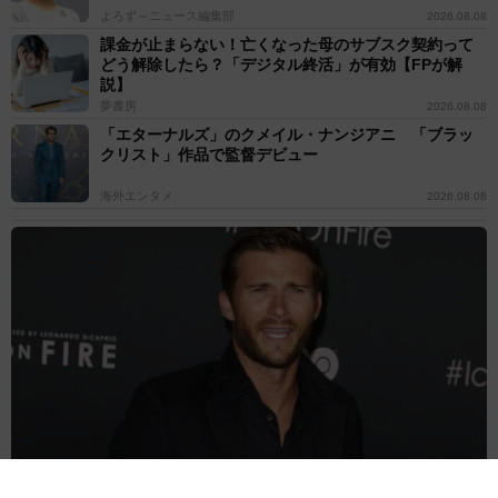
よろず～ニュース編集部
2026.08.08
課金が止まらない！亡くなった母のサブスク契約って
どう解除したら？「デジタル終活」が有効【FPが解
説】
夢書房
2026.08.08
「エターナルズ」のクメイル・ナンジアニ 「ブラッ
クリスト」作品で監督デビュー
海外エンタメ
2026.08.08
世界的名優の息子 大物歌手のMV出演反対されていた まさかの本