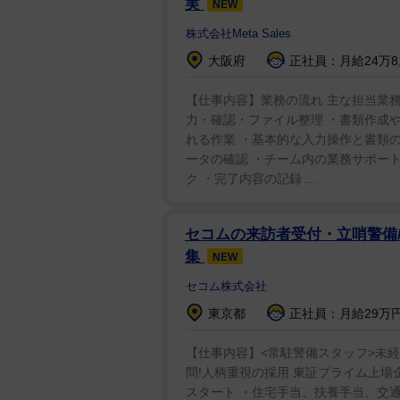
実
NEW
株式会社Meta Sales
大阪府
正社員：月給24万8,
【仕事内容】業務の流れ 主な担当業務
力・確認・ファイル整理 ・書類作成や
れる作業 ・基本的な入力操作と書類の
ータの確認 ・チーム内の業務サポート
ク ・完了内容の記録 ...
セコムの来訪者受付・立哨警備/
集
NEW
セコム株式会社
東京都
正社員：月給29万円
【仕事内容】<常駐警備スタッフ>未経
問!人柄重視の採用 東証プライム上場
スタート ・住宅手当、扶養手当、交