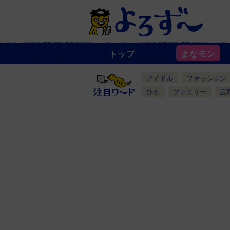
トップ
まなモン
ニ
ュ
ー
アイドル
ファッション
ス
一
ひと
ファミリー
広
覧