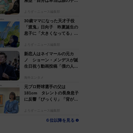
液型「自分は本当は誰の子
か」【徹子の部屋】
よろず～ニュース編集部
30歳ママになった天才子役
「渡鬼」日向子 昨夏誕生の
息子に「大きくなってる」愛
らしい姿に反響
よろず～ニュース編集部
新恋人はネイマールの元カ
ノ ショーン・メンデスが誕
生日祝う動画投稿「僕の人生
を変えてくれた」
海外エンタメ
元プロ野球選手の父は
181cm タレントの長身息子
に反響「びっくり」「背が高
すぎる」母162cm 姉は声優
よろず～ニュース編集部
６位以降を見る