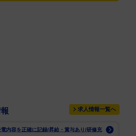
。「2007年の森光子さん主演の舞台 『雪まろ
り!! 博子さん全くお変わりなくて お綺麗で 可愛らし
 最高でした」と記し、2人が掲載された当時の舞台の
る。
グラビアアイドルとしてデビューし、16歳でミスヤン
97年にTBS系で放送された特撮「ウルトラマンダイ
た。2008年に俳優・草野徹(現とおる)と結婚し、
んは子役としても活躍。薬膳インストラクターや子ど
など数々の資格を持っている。
求人情報一覧へ
情報
受電内容を正確に記録/昇給・賞与あり/研修充