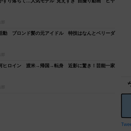
がずり落ちて…人気モデル“見えすぎ”自撮り動画 ヒヤ
集部
活動 ブロンド髪の元アイドル 特技はなんとベリーダ
集部
河ヒロイン 渡米→帰国→転身 近影に驚き！芸能一家
集部
Twee