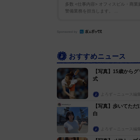
多数 <仕事内容> オフィスビル・商
警備業務を担当します。 ...
Sponsored by
おすすめニュース
【写真】15歳から
式
よろず～ニュース編
【写真】歩いてただ
白
よろず～ニュース編