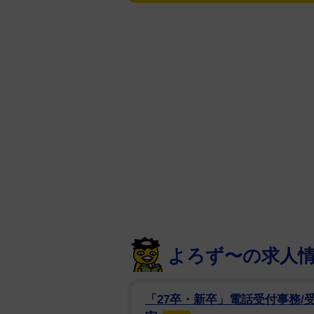
山田もインスタグラムで再会を報告
げ』で共演して以来 なんと19年ぶ
くて 明るくて 優しくて 面白くて
パンフレットの写真を公開してい
山田は1980年生まれ。15歳で
グマガジン初代グランプリに輝く。
ナ」ではミドリカワ・マイ隊員を演じ
12年に誕生した息子・草野崇徳く
も食育健康管理コーディネーター
よろず〜の求人
「27卒・新卒」電話受付事務/