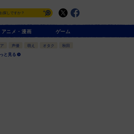
アニメ・漫画
ゲーム
ア
声優
萌え
オタク
秋田
っと見る