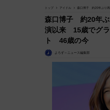
トップ
アイドル
森口博子 約20年ぶり
森口博子 約20年
演以来 15歳でグ
ト 46歳の今
よろず～ニュース編集部