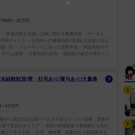
700円～32万円
 ・受電内容を正確に記録に関する事務作業 ・データ入
内容チェック ・社内外への連絡内容の記録 入社後に任さ
扱い方 ・フォーマットに沿った資料作成 ・申請内容やデ
 チーム連携 ・作業内容の共有 ・確認後の修正や再チェッ
未経験歓迎/寮・社宅あり/賞与あり/大量募
～51万円
験から安定の正社員へ! <おすすめポイント> 経験、資格不
企業で安定のキャリア ・充実の研修制度で未経験から安心
通費など手当充実 ・社宅、独身寮、保養所など福利厚生も