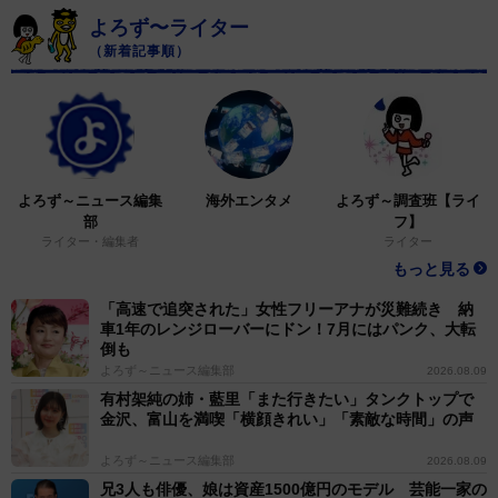
よろず〜ライター
（新着記事順）
よろず～ニュース編集
海外エンタメ
よろず～調査班【ライ
部
フ】
ライター・編集者
ライター
もっと見る
「高速で追突された」女性フリーアナが災難続き 納
車1年のレンジローバーにドン！7月にはパンク、大転
倒も
よろず～ニュース編集部
2026.08.09
有村架純の姉・藍里「また行きたい」タンクトップで
金沢、富山を満喫「横顔きれい」「素敵な時間」の声
よろず～ニュース編集部
2026.08.09
兄3人も俳優、娘は資産1500億円のモデル 芸能一家の