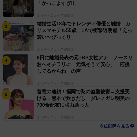
「かっこよすぎ!!」
よろず～ニュース編集部
結婚生活18年でトレンディ俳優と離婚 カ
リスマモデル55歳 LAで衝撃透明感「えっ
若い〜びっくり」
よろず～ニュース編集部
6日に離婚発表の元TBS女性アナ ノースリ
おへそチラリに「元気そうで安心」「応援
してるからね」の声
よろず～ニュース編集部
善意の連鎖！福岡で梨の盗難被害→支援受
ける→熊本で炊きだし ダレノガレ明美の
700食配布に強力助っ人
よろず～ニュース編集部
６位以降を見る