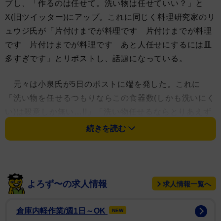
プし、「作るのは任せて。洗い物は任せていい？」と
X(旧ツイッター)にアップ。これに同じく料理研究家のリ
ュウジ氏が「片付けまでが料理です 片付けまでが料理
です 片付けまでが料理です あと人任せにするには皿
多すぎです」とリポストし、話題になっている。
元々は小泉氏が5日のポストに端を発した。これに
「洗い物を任せるつもりならこの食器数(しかも洗いにく
い)は殺意しか無い…!!」「洗い物任せるならとりあえず
皿を一つにまとめてくれ」「いやじゃ!!」「この量の洗
続きを読む
い物は殺意わく」「キレる自信がある」と言ったコメン
トがズラリ。
「せめてワンプレートにしろ！」というコメントに応
よろず〜の求人情報
求人情報一覧へ
えた小泉氏が「お皿いっぱいだと洗い物が大変だとのこ
となので、ワンプレートも作れますよ？」と2種のワン
倉庫内軽作業/週1日～OK
NEW
プレート料理をアップ。だが大皿の上に小皿が乗ってい