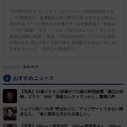
それでもリュウジ氏の「片付けまでが料理です」のリ
【仕事内容】ピカッとチェック!ステンレス部品の検査スタ
ポストを受け「大御所に言われちゃあ改心せねばなら
ッフ/ 勤務先は、金属部品を扱う製造工場 さまざまな製品に
ぬ 料理は任せて！洗い物も任せて！専業主夫できま
使われるパーツに関わるお仕事です <お仕事内容> ・部品を
す」と洗い物動画をアップ。また「この2日間で『小皿
一つずつ確認 ・キズ・へこみ・汚れのチェック ・サイズや
規格を簡単に確認 ・良品・不良品の仕分け シンプルな確認
マン』とか『皿ハラ』って新単語出来てて笑う。広辞苑
作業が中心 覚えやすい工程で安心 未経験でも始めやすい お
に載せてくれますか？」と騒動を振り返っていた。
すすめポイント ・安定した製造業で...
大量の皿を「洗いたくない」とばかりに意思表示する
のは小泉氏の鉄板ネタ。それだけにリュウジ氏の突っ込
Sponsored by
みに疑問やフォローした方がいいのでは？と心配する人
おすすめニュース
も。だが旧知のリュウジ氏はきちんと洗い物をしている
ことを知っているとした上で「僕が彼ならジョークを知
【写真】53歳イケオジ俳優がプロ級の料理披露「義父の好
物」ズラリ SNS「高級なレストランかと」驚嘆の声
り合いに真面目に弁明される方が嫌ですね」とポストし
ていた。
リュウジ氏“バカ舌”呼ばわりに「アップデートできない残
念な人」「食に寛容な方が人生楽しい」
小泉氏は鹿島アントラーズ 、水戸ホーリーホック 、
【写真】186cm上原浩治氏、187cm栗原恵さん、155cm