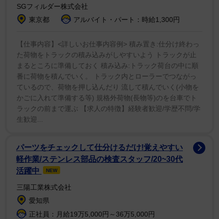
SGフィルダー株式会社
たり、汁物椀やデザート皿が別に添えられていたことか
東京都
アルバイト・パート：時給1,300円
ら「ワンプレートのいい所は洗い物少ないところなんや
から上に皿置いてどうすんねんw」「皿の上の小皿も要
【仕事内容】<詳しいお仕事内容例> 積み置き:仕分け終わっ
らないな。まだ減らせる!!」「ワンプレートじゃないや
た荷物をトラックの積み込みがしやすいよう トラックが止
まるところに準備しておく 積み込み:トラック荷台の中に順
んw 皿の上に皿がのってるやんけ」という突っ込みが殺
番に荷物を積んでいく。 トラック内とローラーでつながっ
到。
ているので、荷物を押し込んだり 流して積んでいく(小物を
かごに入れて準備する等) 規格外荷物(長物等)のを台車でト
「もう分かった。これなら文句なくワンプレートだよ
ラックの前まで運ぶ 【求人の特徴】経験者歓迎/学歴不問/学
生歓迎...
ね？これなら流石にいいよね？？」と一皿にぎっしりと
盛られた料理をアップしたところ「強いて言うなら"余白
パーツをチェックして仕分けるだけ!覚えやすい
の美"が欲しいね」と言ったコメントが。これに小泉氏は
軽作業/ステンレス部品の検査スタッフ/20~30代
「もういいよワンハンドプレートなら許してくれる？こ
活躍中
NEW
れで食べてね洗い物も出ないし」と白飯を素手に乗せた
三陽工業株式会社
写真をポスト。すると「しっかりツーハンドですね」と
愛知県
さらなる突っ込みが入っていた。
正社員：月給19万5,000円～36万5,000円