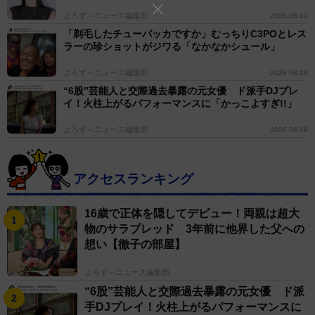
よろず～ニュース編集部
2026.08.09
「剃毛したチューバッカですか」むっちりC3POとレス
ラーの珍ショットがジワる「なかなかシュール」
よろず～ニュース編集部
2026.08.09
“6股”芸能人と交際過去暴露の元女優 ド派手DJプレ
イ！火柱上がるパフォーマンスに「かっこよすぎ!!」
よろず～ニュース編集部
2026.08.09
アクセスランキング
16歳で正体を隠してデビュー！両親は超大
物のサラブレッド 3年前に他界した父への
想い【徹子の部屋】
よろず～ニュース編集部
“6股”芸能人と交際過去暴露の元女優 ド派
手DJプレイ！火柱上がるパフォーマンスに