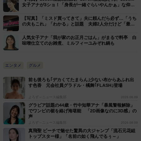
グルージャ盛岡 、ザスパクサツ群馬 、ヴァンフォーレ
女子アナが3ショ！「身長が一緒ぐらいやんかぁ」な仰天
写真www
甲府に所属した元Jリーガー。現役時代の経験から「食
【写真】「ミスド買ってきて」夫に頼んだら必ず…「うち
を起点に多方面から人生を豊かに」の理念から、さまざ
の夫もこれ」「わかる」と話題 夫婦2人分だけど「最
高」
まな発信をしている。また、こども家庭庁のことも家庭
人気女子アナ「我が家のお正月ごはん」がまるで料亭 白
審議委員なども務めている。
味噌仕立てのお雑煮、ミルフィーユみぞれ鍋も
エンタメ
グルメ
前も後ろも｢デカくてたまらん｣少ない布からあふれ出
す色香 元会社員グラドル・橘舞｢FLASH｣登場
よろず～ニュース編集部
2026.08.09
グラビア話題の44歳・竹中知華アナ「暴風警報解除」
でワンピの裾を絡げ海堪能 「2D画像なのに3D感」の
声
よろず～ニュース編集部
2026.08.09
真飛聖 ビーチで魅せた驚異の大ジャンプ「流石元花組
トップスター様」「名前の如く飛んでるぅ～」