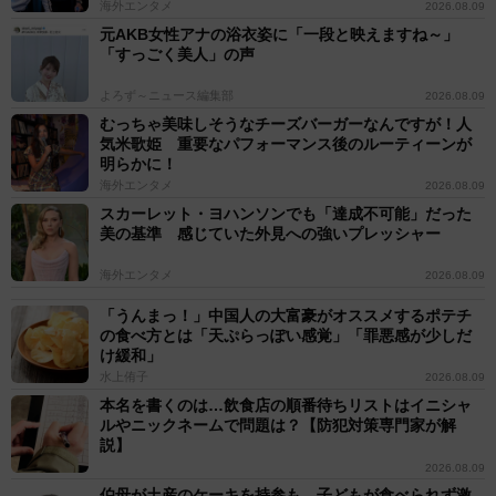
海外エンタメ
2026.08.09
元AKB女性アナの浴衣姿に「一段と映えますね～」
「すっごく美人」の声
よろず～ニュース編集部
2026.08.09
むっちゃ美味しそうなチーズバーガーなんですが！人
気米歌姫 重要なパフォーマンス後のルーティーンが
明らかに！
海外エンタメ
2026.08.09
スカーレット・ヨハンソンでも「達成不可能」だった
美の基準 感じていた外見への強いプレッシャー
海外エンタメ
2026.08.09
「うんまっ！」中国人の大富豪がオススメするポテチ
の食べ方とは「天ぷらっぽい感覚」「罪悪感が少しだ
け緩和」
水上侑子
2026.08.09
本名を書くのは…飲食店の順番待ちリストはイニシャ
ルやニックネームで問題は？【防犯対策専門家が解
説】
2026.08.09
伯母が土産のケーキを持参も…子どもが食べられず激