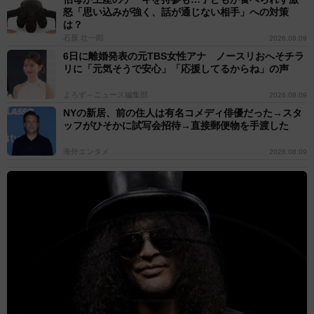
怒「思い込みが強く、話が通じない相手」への対策
は？
石原 壮一郎
2026.08.09
6日に離婚発表の元TBS女性アナ ノースリおへそチラ
リに「元気そうで安心」「応援してるからね」の声
よろず～ニュース編集部
2026.08.09
NYの新居、前の住人は有名コメディ俳優だった→スタ
ッフがひそかに試写会招待→直接郵便物を手渡した
海外エンタメ
2026.08.09