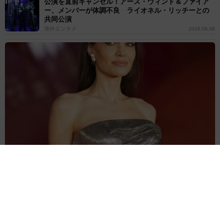
公演を直前キャンセル！アース・ウィンド＆ファイア
ー、メンバーが体調不良 ライオネル・リッチーとの
共同公演
海外エンタメ
2026.08.08
ゲイであることを公表 、アンジェリーナ・ジョリーの兄ジェーム
ズ・ヘイヴン 結婚15日後に婚姻無効を申請
海外エンタメ
2026.08.08
人気米ガールズグループ「ずっとかけがえのない存
在」映画に無期限活動休止のメンバーが出演していた