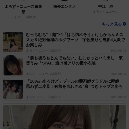
よろず～ニュース編集
海外エンタメ
中江 寿
部
よろず～ニュース
ライター・編集者
もっと見る
むっちむち“Ｉ超”×4「はち切れそう」けしからんミニ
スカ＆絶対領域のホグワーツ 宇佐美りな裏垢4人衆で
お楽しみ
よろず～ニュース編集部
2026.08.08
「前も後ろもとんでもない」むにゅっとハミ出し 東
雲うみ「SPA!」透け感アリの極小衣装
よろず～ニュース編集部
2026.08.08
「100cmあるけど」プールの薬剤師グラドルに悶絶
思わず二度見！有無を言わさぬ“窓”つきトップス姿も
よろず～ニュース編集部
2026.08.08