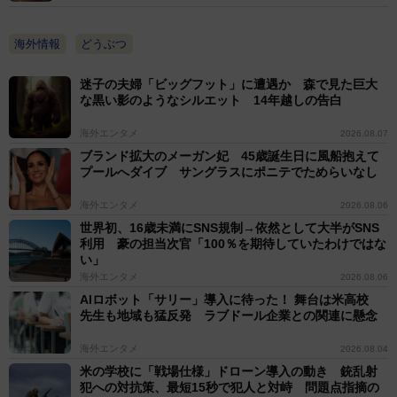
海外情報
どうぶつ
迷子の夫婦「ビッグフット」に遭遇か 森で見た巨大
な黒い影のようなシルエット 14年越しの告白
海外エンタメ
2026.08.07
ブランド拡大のメーガン妃 45歳誕生日に風船抱えて
プールへダイブ サングラスにポニテでためらいなし
海外エンタメ
2026.08.06
世界初、16歳未満にSNS規制→依然として大半がSNS
利用 豪の担当次官「100％を期待していたわけではな
い」
海外エンタメ
2026.08.06
AIロボット「サリー」導入に待った！ 舞台は米高校
先生も地域も猛反発 ラブドール企業との関連に懸念
海外エンタメ
2026.08.04
米の学校に「戦場仕様」ドローン導入の動き 銃乱射
犯への対抗策、最短15秒で犯人と対峙 問題点指摘の