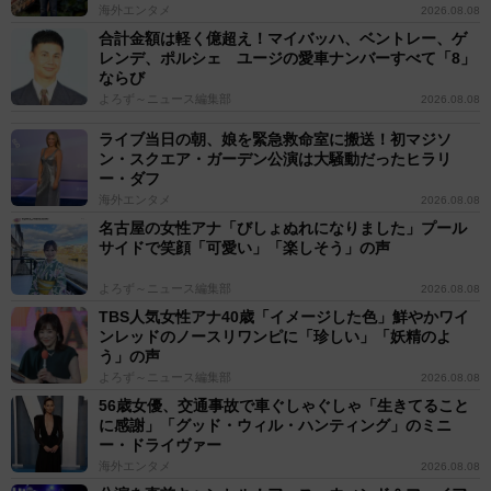
海外エンタメ
2026.08.08
合計金額は軽く億超え！マイバッハ、ベントレー、ゲ
レンデ、ポルシェ ユージの愛車ナンバーすべて「8」
ならび
よろず～ニュース編集部
2026.08.08
ライブ当日の朝、娘を緊急救命室に搬送！初マジソ
ン・スクエア・ガーデン公演は大騒動だったヒラリ
ー・ダフ
海外エンタメ
2026.08.08
名古屋の女性アナ「びしょぬれになりました」プール
サイドで笑顔「可愛い」「楽しそう」の声
よろず～ニュース編集部
2026.08.08
TBS人気女性アナ40歳「イメージした色」鮮やかワイ
ンレッドのノースリワンピに「珍しい」「妖精のよ
う」の声
よろず～ニュース編集部
2026.08.08
56歳女優、交通事故で車ぐしゃぐしゃ「生きてること
に感謝」「グッド・ウィル・ハンティング」のミニ
ー・ドライヴァー
海外エンタメ
2026.08.08