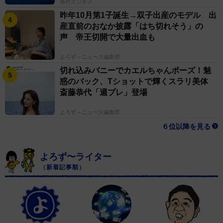
海外エンタメ
昨年10月第1子誕生→双子出産のモデル 出
産直前のおなか披露「はち切れそう」の
声 帝王切開で大量出血も
よろず～ニュース編集部
切れ込みバニーでカエルちゃんポーズ！魅
惑のバック、Tショットで輝くスラリ美体
斎藤恭代「週プレ」登場
よろず～ニュース編集部
６位以降を見る
よろず〜ライター
（新着記事順）