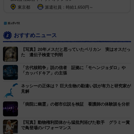
東京都
派遣社員：時給1,650円～
おすすめニュース
【写真】20年メスだと思っていたペリカン 実はオスだっ
た 遺伝子検査で判明
「古代核戦争」説の信者 証拠に「モヘンジョダロ」や
「カッパドキア」の主張
ネッシーの正体は？ 巨大生物の勘違い説が有力と研究家が
見解
「病院に幽霊」の都市伝説を検証 看護師の体験談を分析
【写真】動物権利団体から猛批判浴びた歌手 グラミー賞
で鳥登場のパフォーマンス