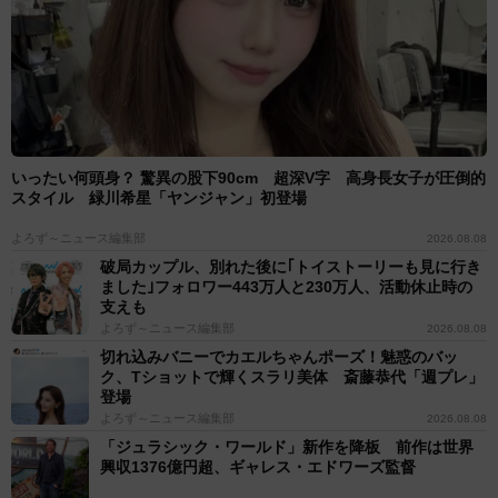
いったい何頭身？ 驚異の股下90cm 超深V字 高身長女子が圧倒的
スタイル 緑川希星「ヤンジャン」初登場
よろず～ニュース編集部
2026.08.08
破局カップル、別れた後に｢トイストーリーも見に行き
ました｣フォロワー443万人と230万人、活動休止時の
支えも
よろず～ニュース編集部
2026.08.08
切れ込みバニーでカエルちゃんポーズ！魅惑のバッ
ク、Tショットで輝くスラリ美体 斎藤恭代「週プレ」
登場
よろず～ニュース編集部
2026.08.08
「ジュラシック・ワールド」新作を降板 前作は世界
興収1376億円超、ギャレス・エドワーズ監督