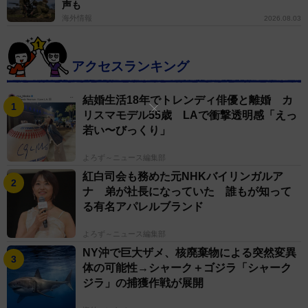
声も
海外情報
2026.08.03
アクセスランキング
結婚生活18年でトレンディ俳優と離婚 カ
リスマモデル55歳 LAで衝撃透明感「えっ
若い〜びっくり」
よろず～ニュース編集部
紅白司会も務めた元NHKバイリンガルア
ナ 弟が社長になっていた 誰もが知って
る有名アパレルブランド
よろず～ニュース編集部
NY沖で巨大ザメ、核廃棄物による突然変異
体の可能性→シャーク＋ゴジラ「シャーク
ジラ」の捕獲作戦が展開