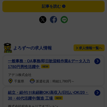
記事を読む
よろず〜の求人情報
求人情報一覧へ
一般事務・OA事務/即日歓迎軽作業&データ入力
1780円男性活躍中
NEW
アデコ株式会社
千葉県
派遣社員：時給1,780円～
組立・組付け/未経験OK/高収入/日払いOK/20・
30・40代活躍中/製造 工場
NEW
株式会社綜合キャリアオプション