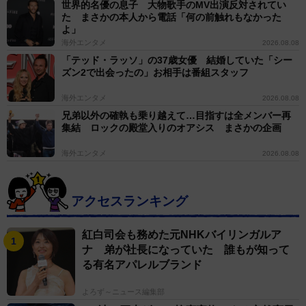
世界的名優の息子 大物歌手のMV出演反対されてい
た まさかの本人から電話「何の前触れもなかった
よ」
海外エンタメ
2026.08.08
「テッド・ラッソ」の37歳女優 結婚していた「シー
ズン2で出会ったの」お相手は番組スタッフ
海外エンタメ
2026.08.08
兄弟以外の確執も乗り越えて…目指すは全メンバー再
集結 ロックの殿堂入りのオアシス まさかの企画
海外エンタメ
2026.08.08
アクセスランキング
紅白司会も務めた元NHKバイリンガルア
ナ 弟が社長になっていた 誰もが知って
る有名アパレルブランド
よろず～ニュース編集部