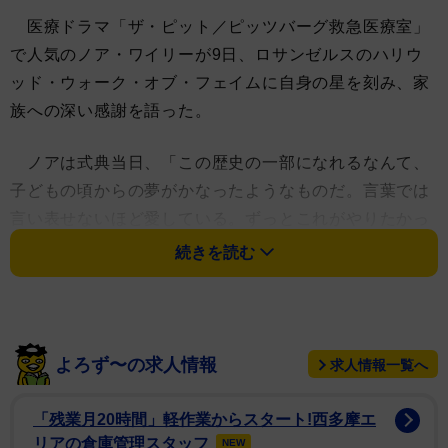
医療ドラマ「ザ・ピット／ピッツバーグ救急医療室」
で人気のノア・ワイリーが9日、ロサンゼルスのハリウ
ッド・ウォーク・オブ・フェイムに自身の星を刻み、家
族への深い感謝を語った。
ノアは式典当日、「この歴史の一部になれるなんて、
子どもの頃からの夢がかなったようなものだ。言葉では
言い表せないほど愛している。ずっとこれがやりたかっ
たんだ」と心境を語った。
続きを読む
そして妻サラ・ウェルズと、2人の間の娘フランシス
(10)に加え、前妻のトレイシー・ウォービンとの間に生
まれた息子オーウェン(23)、娘オーデン(20)に向け、こ
よろず〜の求人情報
求人情報一覧へ
う続けた。「妻のサラ、そして3人の素晴らしい子ども
たち、オーウェン、オーデン、フランシス。君たちは僕
「残業月20時間」軽作業からスタート!西多摩エ
の北であり、南であり、東であり、西だ。僕が毎朝起き
リアの倉庫管理スタッフ
NEW