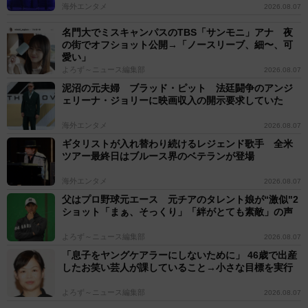
海外エンタメ
2026.08.07
名門大でミスキャンパスのTBS「サンモニ」アナ 夜
の街でオフショット公開→「ノースリーブ、細〜、可
愛い」
よろず～ニュース編集部
2026.08.07
泥沼の元夫婦 ブラッド・ピット 法廷闘争のアンジ
ェリーナ・ジョリーに映画収入の開示要求していた
海外エンタメ
2026.08.07
ギタリストが入れ替わり続けるレジェンド歌手 全米
ツアー最終日はブルース界のベテランが登場
海外エンタメ
2026.08.07
父はプロ野球元エース 元チアのタレント娘が“激似"2
ショット「まぁ、そっくり」「絆がとても素敵」の声
よろず～ニュース編集部
2026.08.07
「息子をヤングケアラーにしないために」 46歳で出産
したお笑い芸人が課していること→小さな目標を実行
よろず～ニュース編集部
2026.08.07