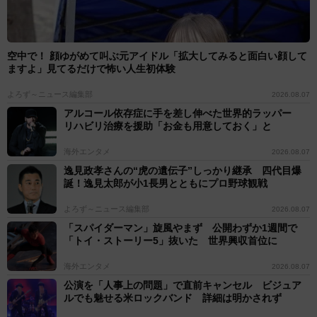
空中で！ 顔ゆがめて叫ぶ元アイドル「拡大してみると面白い顔して
ますよ」見てるだけで怖い人生初体験
よろず～ニュース編集部
2026.08.07
アルコール依存症に手を差し伸べた世界的ラッパー
リハビリ治療を援助「お金も用意しておく」と
海外エンタメ
2026.08.07
逸見政孝さんの“虎の遺伝子”しっかり継承 四代目爆
誕！逸見太郎が小1長男とともにプロ野球観戦
よろず～ニュース編集部
2026.08.07
「スパイダーマン」旋風やまず 公開わずか1週間で
「トイ・ストーリー5」抜いた 世界興収首位に
海外エンタメ
2026.08.07
公演を「人事上の問題」で直前キャンセル ビジュア
ルでも魅せる米ロックバンド 詳細は明かされず