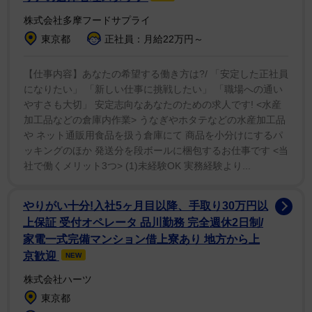
る理由であり、もっと頑張ろうと思わせてくれる存在。
株式会社多摩フードサプライ
創造力の源で、僕の人生に意味と輪郭を与えてくれた」
東京都
正社員：月給22万円～
式典を前にノアは、幼少期をロサンゼルスで過ごし、
【仕事内容】あなたの希望する働き方は?/ 「安定した正社員
子供の頃にウォーク・オブ・フェイムを何度も歩きなが
になりたい」 「新しい仕事に挑戦したい」 「職場への通い
やすさも大切」 安定志向なあなたのための求人です! <水産
ら、刻まれた名前を暗記していたことも明かしている。
加工品などの倉庫内作業> うなぎやホタテなどの水産加工品
バラエティ誌に対し、「一時期は目を閉じたまま何ブロ
や ネット通販用食品を扱う倉庫にて 商品を小分けにするパ
ック分もの名前を言えた。あの名前を見て、もっと知り
ッキングのほか 発送分を段ボールに梱包するお仕事です <当
たくなって伝記を読んだんだ」と振り返り、「時代がか
社で働くメリット3つ> (1)未経験OK 実務経験より...
った式典かもしれないけれど、ずっと憧れてきた」と語
っている。
やりがい十分!入社5ヶ月目以降、手取り30万円以
上保証 受付オペレータ 品川勤務 完全週休2日制/
家電一式完備マンション借上寮あり 地方から上
京歓迎
NEW
株式会社ハーツ
東京都