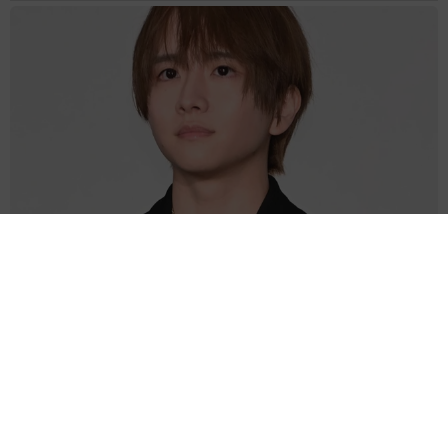
えっ！ どっちもかわいすぎる2ショット公開 板垣李光人に絶賛の
声 ドラマ「大空港」で逃走→確保
よろず～ニュース編集部
2026.08.07
第2子妊娠中の倖田來未 夏のネイルを公開「ぷくぷく
フルーツやプールの水滴とか」→「夏全開で素敵」の
声
よろず～ニュース編集部
2026.08.07
バグパイプでエイリアン撃退!?月面データセンターへ
の音楽送信計画が進行中 英バンドが明かす