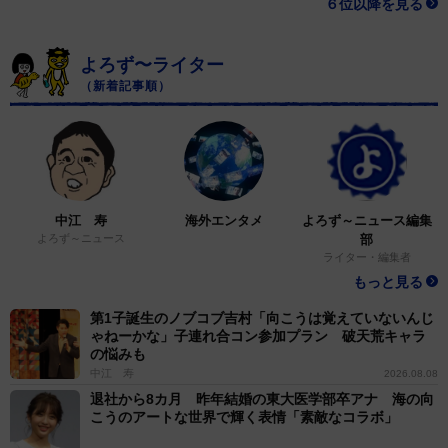
６位以降を見る
よろず〜ライター
（新着記事順）
中江 寿
海外エンタメ
よろず～ニュース編集
よろず～ニュース
部
ライター・編集者
もっと見る
第1子誕生のノブコブ吉村「向こうは覚えていないんじ
ゃねーかな」子連れ合コン参加プラン 破天荒キャラ
の悩みも
中江 寿
2026.08.08
退社から8カ月 昨年結婚の東大医学部卒アナ 海の向
こうのアートな世界で輝く表情「素敵なコラボ」