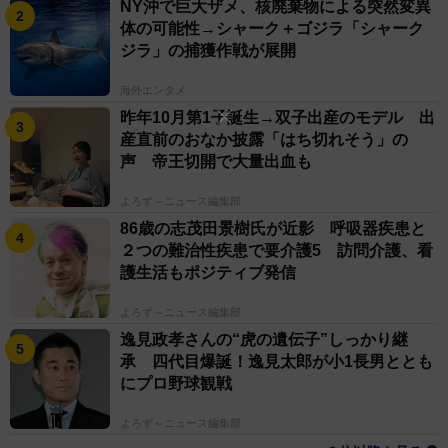
NY沖で巨大ザメ、核廃棄物による突然変異
体の可能性→シャーク＋ゴジラ「シャーク
ジラ」の捕獲作戦が展開
海外エンタメ
昨年10月第1子誕生→双子出産のモデル 出
産直前のおなか披露「はち切れそう」の
声 帝王切開で大量出血も
よろず～ニュース編集部
86歳の志茂田景樹氏が近影 呼吸器疾患と
２つの難治性疾患で要介護5 訪問介護、看
護生活もポジティブ発信
よろず～ニュース編集部
逸見政孝さんの“虎の遺伝子”しっかり継
承 四代目爆誕！逸見太郎が小1長男ととも
にプロ野球観戦
よろず～ニュース編集部