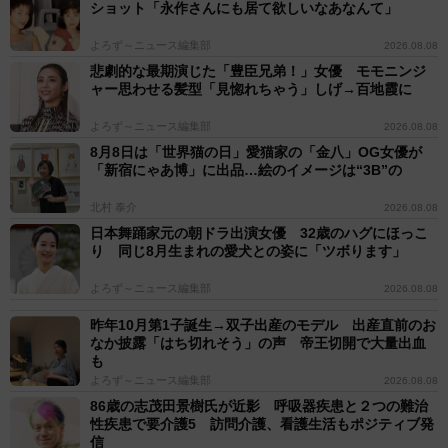
ショット「永作さんにも居て欲しいなあなんて」
よろず～ニュース編集部
2026.08.08
悲劇的な最期演じた「豊臣兄弟！」女優 モモニンジ
ャー思わせる髪型「見惚れちゃう」しげ→百地霞に
よろず～ニュース編集部
2026.08.08
8月8日は「世界猫の日」愛猫家の「金八」OG女優が
「新宿にゃあ博」に出品…絵のイメージは“3B”の
北村 泰介
2026.08.08
日本舞踊家元の朝ドラ出演女優 32歳のハグにほっこ
り 同じ8月生まれの愛犬との姿に「ツボります」
よろず～ニュース編集部
2026.08.08
昨年10月第1子誕生→双子出産のモデル 出産直前のお
なか披露「はち切れそう」の声 帝王切開で大量出血
も
よろず～ニュース編集部
2026.08.08
86歳の志茂田景樹氏が近影 呼吸器疾患と２つの難治
性疾患で要介護5 訪問介護、看護生活もポジティブ発
信