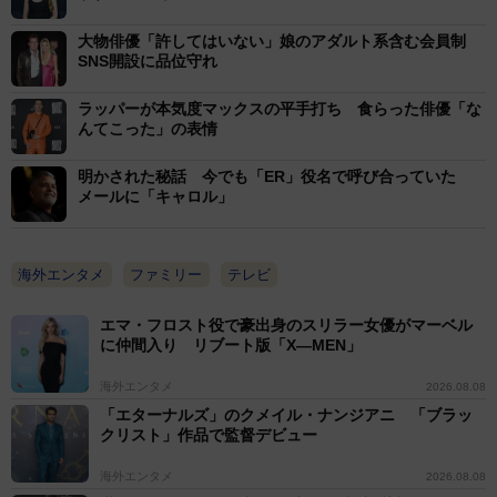
大物俳優「許してはいない」娘のアダルト系含む会員制
SNS開設に品位守れ
ラッパーが本気度マックスの平手打ち 食らった俳優「な
んてこった」の表情
明かされた秘話 今でも「ER」役名で呼び合っていた
メールに「キャロル」
海外エンタメ
ファミリー
テレビ
エマ・フロスト役で豪出身のスリラー女優がマーベル
に仲間入り リブート版「X―MEN」
海外エンタメ
2026.08.08
「エターナルズ」のクメイル・ナンジアニ 「ブラッ
クリスト」作品で監督デビュー
海外エンタメ
2026.08.08