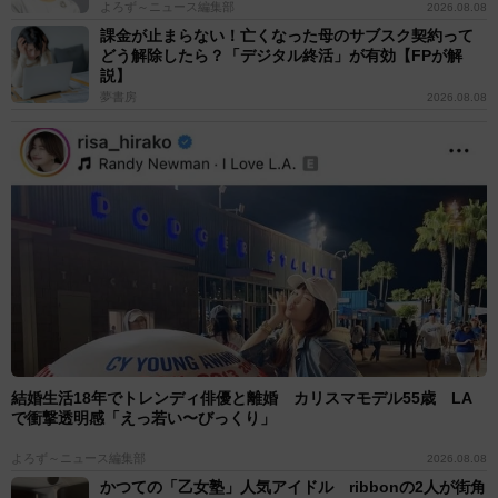
よろず～ニュース編集部
2026.08.08
課金が止まらない！亡くなった母のサブスク契約って
どう解除したら？「デジタル終活」が有効【FPが解
説】
夢書房
2026.08.08
結婚生活18年でトレンディ俳優と離婚 カリスマモデル55歳 LA
で衝撃透明感「えっ若い〜びっくり」
よろず～ニュース編集部
2026.08.08
かつての「乙女塾」人気アイドル ribbonの2人が街角