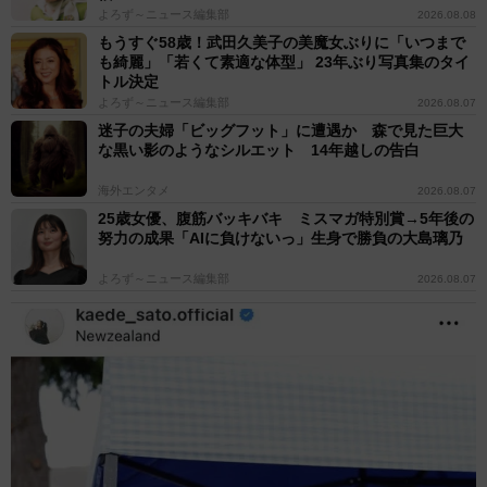
よろず～ニュース編集部
2026.08.08
もうすぐ58歳！武田久美子の美魔女ぶりに「いつまで
も綺麗」「若くて素適な体型」 23年ぶり写真集のタイ
トル決定
よろず～ニュース編集部
2026.08.07
迷子の夫婦「ビッグフット」に遭遇か 森で見た巨大
な黒い影のようなシルエット 14年越しの告白
海外エンタメ
2026.08.07
25歳女優、腹筋バッキバキ ミスマガ特別賞→5年後の
努力の成果「AIに負けないっ」生身で勝負の大島璃乃
よろず～ニュース編集部
2026.08.07