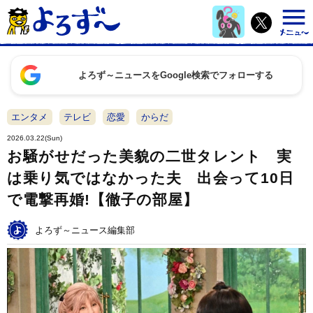
よろず～ニュースをGoogle検索でフォローする
エンタメ
テレビ
恋愛
からだ
2026.03.22(Sun)
お騒がせだった美貌の二世タレント 実
は乗り気ではなかった夫 出会って10日
で電撃再婚!【徹子の部屋】
よろず～ニュース編集部