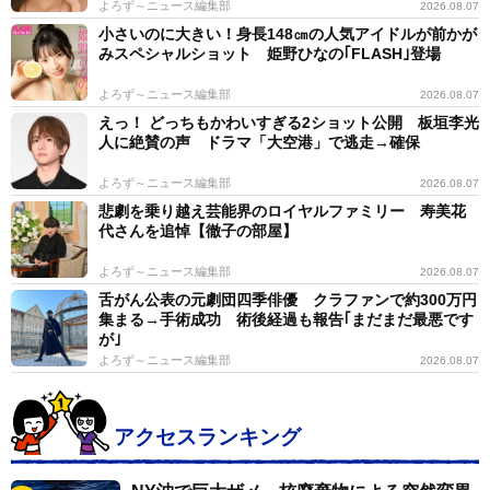
よろず～ニュース編集部
2026.08.07
小さいのに大きい！身長148㎝の人気アイドルが前かが
みスペシャルショット 姫野ひなの｢FLASH｣登場
よろず～ニュース編集部
2026.08.07
えっ！ どっちもかわいすぎる2ショット公開 板垣李光
人に絶賛の声 ドラマ「大空港」で逃走→確保
よろず～ニュース編集部
2026.08.07
悲劇を乗り越え芸能界のロイヤルファミリー 寿美花
代さんを追悼【徹子の部屋】
よろず～ニュース編集部
2026.08.07
舌がん公表の元劇団四季俳優 クラファンで約300万円
集まる→手術成功 術後経過も報告｢まだまだ最悪です
が｣
よろず～ニュース編集部
2026.08.07
アクセスランキング