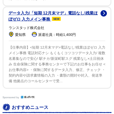
アンナの父は2019年に他界した俳優の故梅宮辰夫さ
ん。その梅宮さんが大反対したタレントと熱愛、破局後
データ入力/「短期 12月末マデ」電話なし!残業ほ
の2001年、一般人と結婚し、翌年長女が誕生するも03
ぼゼロ 入力メイン事務
NEW
年に離婚。2024年8月に乳がんを公表し、同年11月に右
ランスタッド株式会社
胸全摘手術を受け、抗がん剤治療と放射線治療を終え
愛知県
派遣社員：時給1,400円
た。25年5月、アートディレクターの世継恭規（よつ
ぎ・やすのり）氏との結婚を発表した。
【仕事内容】<短期 12月末マデ>電話なし!残業ほぼゼロ 入力
メイン事務 電話対応ナシ もくもくコツコツデータ入力/ 複数
名募集なので安心! 駅チカ!新栄町駅スグ 残業なし×土日祝休
み 生命保険に関する事務センターで下記のお仕事をお任せ <
お仕事内容> ・保険に関するデータ入力、修正、チェック ・
契約内容や請求書情報の入力 ・書類の開封や封入、発送準
備 他拠点のコールセンターで受...
Sponsored by
おすすめニュース