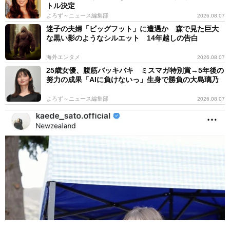
トル決定
よろず～ニュース編集部
2026.08.07
迷子の夫婦「ビッグフット」に遭遇か 森で見た巨大
な黒い影のようなシルエット 14年越しの告白
海外エンタメ
2026.08.07
25歳女優、腹筋バッキバキ ミスマガ特別賞→5年後の
努力の成果「AIに負けないっ」生身で勝負の大島璃乃
よろず～ニュース編集部
2026.08.07