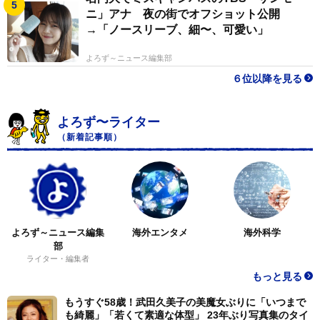
ニ」アナ 夜の街でオフショット公開
→「ノースリーブ、細〜、可愛い」
よろず～ニュース編集部
６位以降を見る
よろず〜ライター
（新着記事順）
よろず～ニュース編集
海外エンタメ
海外科学
部
ライター・編集者
もっと見る
もうすぐ58歳！武田久美子の美魔女ぶりに「いつまで
も綺麗」「若くて素適な体型」 23年ぶり写真集のタイ