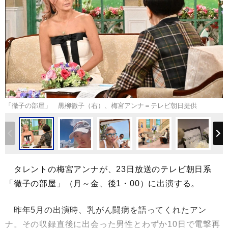
「徹子の部屋」 黒柳徹子（右）、梅宮アンナ＝テレビ朝日提供
タレントの梅宮アンナが、23日放送のテレビ朝日系
「徹子の部屋」（月～金、後1・00）に出演する。
昨年5月の出演時、乳がん闘病を語ってくれたアン
ナ。その収録直後に出会った男性とわずか10日で電撃再