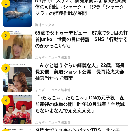
NY沖で巨大ザメ、核廃棄物による突然変異
体の可能性→シャーク＋ゴジラ「シャーク
ジラ」の捕獲作戦が展開
海外エンタメ
65歳でタトゥーデビュー 67歳で3つ目の打
首junko 世間の目に持論 SNS「行動する
のがかっこいい」
よろず～ニュース編集部
「AIかと思うぐらい綺麗な人」22歳、高身
長女優 美肩ショット公開 長岡花火大会
抽選当たって満喫
よろず～ニュース編集部
「♪たらこ～、たらこ～」CMの元子役 産
前産後の体重公開！昨年10月出産「全然減
らないよなんでえええええ」
よろず～ニュース編集部
名門大でミスキャンパスのTBS「サンモ