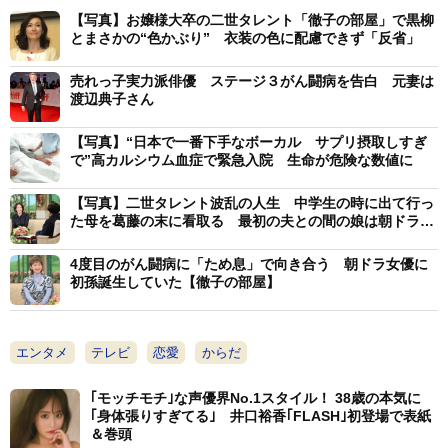
【写真】お嬢様大卒の二世タレント「徹子の部屋」で黒柳
とまさかの“色かぶり” 衣装の色に配慮できず「反省」
売れっ子実力派俳優 ステージ３がん闘病を告白 元妻は
渡辺典子さん
【写真】“日本で一番下手なボーカル サプリ摂取しすぎ
で”高カルシウム血症で緊急入院 生命が危険な数値に
【写真】二世タレント波乱の人生 中学生の時に出て行っ
た母を葛藤の末に看取る 最初の夫との間の娘は朝ドラ女
優
4度目のがん闘病に「ため息」で向き合う 朝ドラ女優に
初孫誕生していた【徹子の部屋】
エンタメ
テレビ
恋愛
からだ
｢モッチモチ｣な声優界No.1スタイル！ 38歳の本気に
｢身体張りすぎてる｣ 井口裕香｢FLASH｣初登場で表紙
＆巻頭