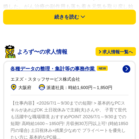
婚した。がん治療の副作用も落ち着き元気を取り戻し始
めた5月、同級生が「人に会ってみない？」と誘ってく
続きを読む
れたのがきっかけだった。
一方の夫は芸能界に疎く「あのお騒がせのひと?」と
ワイドショーを騒がせていた時のイメージから乗り気で
よろず〜の求人情報
求人情報一覧へ
はなかったが、インターネット検索でアンナさんの闘病
生活を知り、逆に「会いたい」と思うようになっていた
各種データの整理・集計等の事務作業
NEW
という。夫は初めて会った瞬間に「この人と結婚す
エヌズ・スタッフサービス株式会社
る！」とひらめいたそうでわずか10日で結婚することに
大阪府
派遣社員：時給1,600円～1,850円
なった。
【仕事内容】<2026/7/1～9/30までの短期! > 基本的なPCス
そんな夫からアンナさんにメッセージが…出会って10
キルがあればOK 土日祝休みで主婦(夫)さんや、 子育て世代
日婚のため、意見がぶつかる事もあるが夫婦喧嘩が夫婦
も活躍中な職場環境 おすすめPOINT 2026/7/1～9/30までの
短期! 高時給1600～1850円! 月収例30万円以上可! (時給1850
円満の秘訣だという。
円の場合) 土日祝休み×残業少なめで プライベートを優先し
たい方に 基本的なPC操...