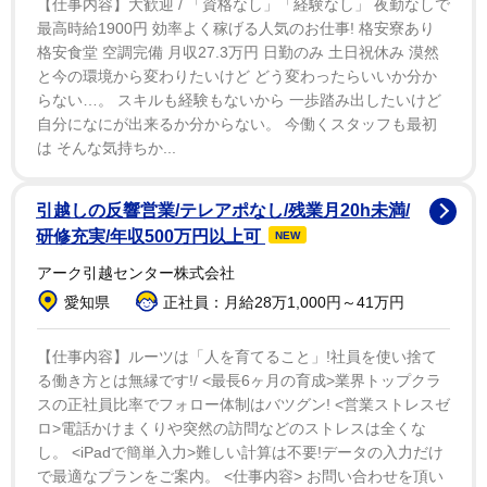
パレードについて、協賛金を集めるために金融機関への
【仕事内容】大歓迎 / 「資格なし」「経験なし」 夜勤なしで
最高時給1900円 効率よく稼げる人気のお仕事! 格安寮あり
補助金を増額して県に損害を与えたとして、市民団体か
格安食堂 空調完備 月収27.3万円 日勤のみ 土日祝休み 漠然
ら刑事告発されていた斎藤知事と片山安孝元副知事が書
と今の環境から変わりたいけど どう変わったらいいか分か
類送検されたことが報じられていた。22市長、斎藤知
らない…。 スキルも経験もないから 一歩踏み出したいけど
事・片山元副知事、双方とも捜査の書類が検察に送致さ
自分になにが出来るか分からない。 今働くスタッフも最初
は そんな気持ちか...
れた形だ。
同県の門隆志県議は、一部で、斎藤知事・片山元副知
引越しの反響営業/テレアポなし/残業月20h未満/
研修充実/年収500万円以上可
NEW
事については「書類送検」とし、22市長については「書
類送付」としている報道があると指摘。「何らかの印象
アーク引越センター株式会社
操作してませんかとの疑念。使い分けをしているのであ
愛知県
正社員：月給28万1,000円～41万円
れば操作（注：捜査の誤記とみられる）結果送付と書類
【仕事内容】ルーツは「人を育てること」!社員を使い捨て
送検の違いを聞きたい。」と疑問を投げかけていた。
る働き方とは無縁です!/ <最長6ヶ月の育成>業界トップクラ
スの正社員比率でフォロー体制はバツグン! <営業ストレスゼ
ロ>電話かけまくりや突然の訪問などのストレスは全くな
し。 <iPadで簡単入力>難しい計算は不要!データの入力だけ
で最適なプランをご案内。 <仕事内容> お問い合わせを頂い