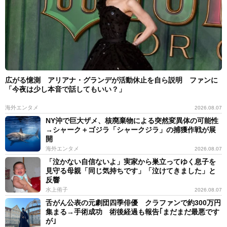
広がる憶測 アリアナ・グランデが活動休止を自ら説明 ファンに
「今夜は少し本音で話してもいい？」
海外エンタメ
2026.08.07
NY沖で巨大ザメ、核廃棄物による突然変異体の可能性
→シャーク＋ゴジラ「シャークジラ」の捕獲作戦が展
開
海外エンタメ
2026.08.07
「泣かない自信ないよ」実家から巣立ってゆく息子を
見守る母親「同じ気持ちです」「泣けてきました」と
反響
水上侑子
2026.08.07
舌がん公表の元劇団四季俳優 クラファンで約300万円
集まる→手術成功 術後経過も報告｢まだまだ最悪です
が｣