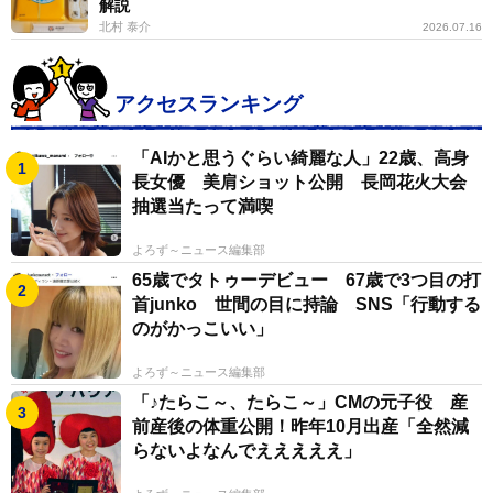
解説
北村 泰介
2026.07.16
アクセスランキング
「AIかと思うぐらい綺麗な人」22歳、高身
長女優 美肩ショット公開 長岡花火大会
抽選当たって満喫
よろず～ニュース編集部
65歳でタトゥーデビュー 67歳で3つ目の打
首junko 世間の目に持論 SNS「行動する
のがかっこいい」
よろず～ニュース編集部
「♪たらこ～、たらこ～」CMの元子役 産
前産後の体重公開！昨年10月出産「全然減
らないよなんでえええええ」