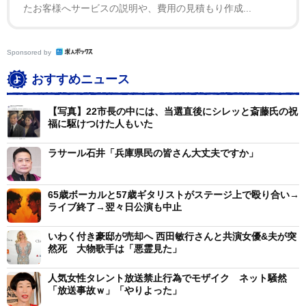
たお客様へサービスの説明や、費用の見積もり作成...
Sponsored by
おすすめニュース
【写真】22市長の中には、当選直後にシレッと斎藤氏の祝
福に駆けつけた人もいた
ラサール石井「兵庫県民の皆さん大丈夫ですか」
65歳ボーカルと57歳ギタリストがステージ上で殴り合い→
ライブ終了→翌々日公演も中止
いわく付き豪邸が売却へ 西田敏行さんと共演女優&夫が突
然死 大物歌手は「悪霊見た」
人気女性タレント放送禁止行為でモザイク ネット騒然
「放送事故ｗ」「やりよった」