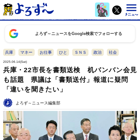
よろず～ニュースをGoogle検索でフォローする
兵庫
マネー
お仕事
ひと
ＳＮＳ
政治
社会
2025.06.14(Sat)
兵庫・22市長を書類送検 机バンバン会見
も話題 県議は「書類送付」報道に疑問
「違いを聞きたい」
よろず～ニュース編集部