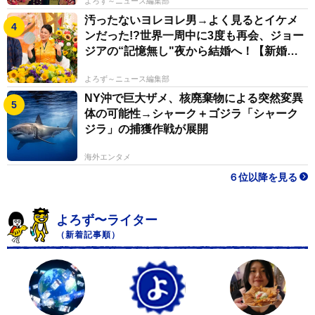
よろず～ニュース編集部
汚ったないヨレヨレ男→よく見るとイケメ
ンだった!?世界一周中に3度も再会、ジョー
ジアの“記憶無し"夜から結婚へ！【新婚さ
ん】
よろず～ニュース編集部
NY沖で巨大ザメ、核廃棄物による突然変異
体の可能性→シャーク＋ゴジラ「シャーク
ジラ」の捕獲作戦が展開
海外エンタメ
６位以降を見る
よろず〜ライター
（新着記事順）