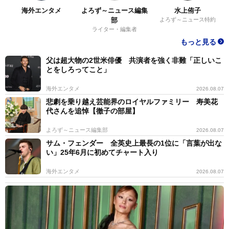
海外エンタメ
よろず～ニュース編集
水上侑子
部
よろず～ニュース特約
ライター・編集者
もっと見る
父は超大物の2世米俳優 共演者を強く非難「正しいこ
とをしろってこと」
海外エンタメ
2026.08.07
悲劇を乗り越え芸能界のロイヤルファミリー 寿美花
代さんを追悼【徹子の部屋】
よろず～ニュース編集部
2026.08.07
サム・フェンダー 全英史上最長の1位に「言葉が出な
い」25年6月に初めてチャート入り
海外エンタメ
2026.08.07