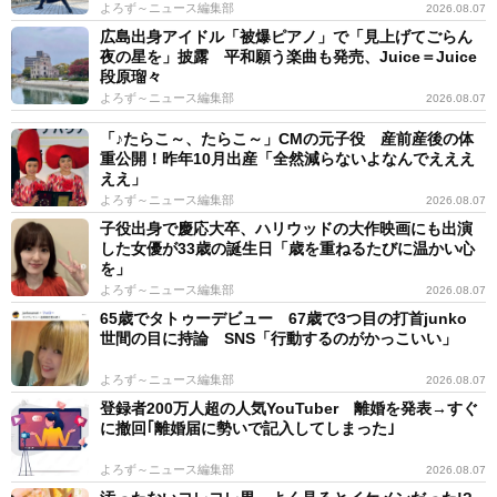
よろず～ニュース編集部
2026.08.07
広島出身アイドル「被爆ピアノ」で「見上げてごらん
夜の星を」披露 平和願う楽曲も発売、Juice＝Juice
段原瑠々
よろず～ニュース編集部
2026.08.07
「♪たらこ～、たらこ～」CMの元子役 産前産後の体
重公開！昨年10月出産「全然減らないよなんでえええ
ええ」
よろず～ニュース編集部
2026.08.07
子役出身で慶応大卒、ハリウッドの大作映画にも出演
した女優が33歳の誕生日「歳を重ねるたびに温かい心
を」
よろず～ニュース編集部
2026.08.07
65歳でタトゥーデビュー 67歳で3つ目の打首junko
世間の目に持論 SNS「行動するのがかっこいい」
よろず～ニュース編集部
2026.08.07
登録者200万人超の人気YouTuber 離婚を発表→すぐ
に撤回｢離婚届に勢いで記入してしまった｣
よろず～ニュース編集部
2026.08.07