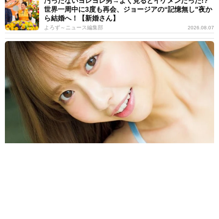
汚ったないヨレヨレ男→よく見るとイケメンだった!?
世界一周中に3度も再会、ジョージアの“記憶無し"夜か
ら結婚へ！【新婚さん】
よろず～ニュース編集部
2026.08.07
ベストスコア70のゴルフ美女が大胆解放！面積少なめ衣装からのぞ
く深い谷 一ノ瀬のこ｢FLASH｣異例の2週連続登場
よろず～ニュース編集部
2026.08.06
新恋人はネイマールの元カノ ショーン・メンデスが
誕生日祝う動画投稿「僕の人生を変えてくれた」