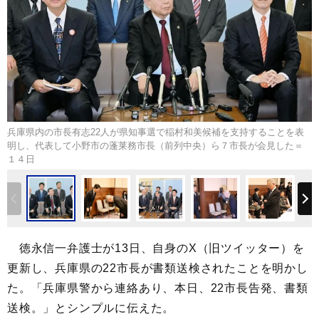
兵庫県内の市長有志22人が県知事選で稲村和美候補を支持することを表
明し、代表して小野市の蓬莱務市長（前列中央）ら７市長が会見した＝
１４日
徳永信一弁護士が13日、自身のX（旧ツイッター）を
更新し、兵庫県の22市長が書類送検されたことを明かし
た。「兵庫県警から連絡あり、本日、22市長告発、書類
送検。」とシンプルに伝えた。