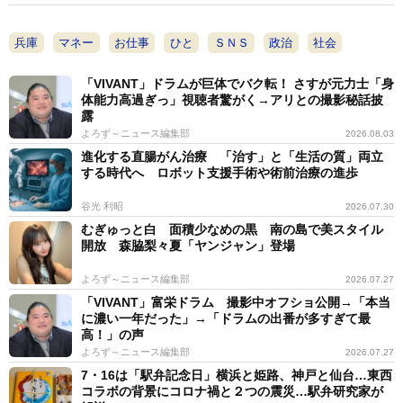
兵庫
マネー
お仕事
ひと
ＳＮＳ
政治
社会
「VIVANT」ドラムが巨体でバク転！ さすが元力士「身
体能力高過ぎっ」視聴者驚がく→アリとの撮影秘話披
露
よろず～ニュース編集部
2026.08.03
進化する直腸がん治療 「治す」と「生活の質」両立
する時代へ ロボット支援手術や術前治療の進歩
谷光 利昭
2026.07.30
むぎゅっと白 面積少なめの黒 南の島で美スタイル
開放 森脇梨々夏「ヤンジャン」登場
よろず～ニュース編集部
2026.07.27
「VIVANT」富栄ドラム 撮影中オフショ公開→「本当
に濃い一年だった」→「ドラムの出番が多すぎて最
高！」の声
よろず～ニュース編集部
2026.07.27
7・16は「駅弁記念日」横浜と姫路、神戸と仙台…東西
コラボの背景にコロナ禍と２つの震災…駅弁研究家が