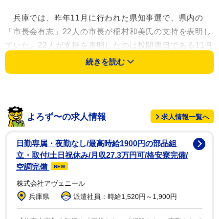
兵庫では、昨年11月に行われた県知事選で、県内の
「市長会有志」22人の市長が稲村和美氏の支持を表明し
ていた。22人が支持を表明したのは投開票日である11月
17日直前の同14日だった。「市長会有志」の会見では谷
続きを読む
口芳紀・相生市長が机をバンバンたたいて主張する姿も
話題となった。
結局、斎藤元彦氏が再選。その後、この22市長の稲村
よろず〜の求人情報
求人情報一覧へ
氏支持表明は公職選挙法違反（公務員の地位利用による
選挙運動の禁止）に当たるとして、県内の女性が22市長
日勤専属・夜勤なし/最高時給1900円の部品組
を兵庫県警と神戸地検に告発していた。徳永弁護士は女
立・取付/土日祝休み/月収27.3万円可/格安寮完備/
性の代理人を務めている。
空調完備
NEW
株式会社アヴェニール
くしくもこの日、2023年に兵庫県で実施されたプロ野
兵庫県
派遣社員：時給1,520円～1,900円
球・阪神タイガースとオリックス・バファローズの優勝