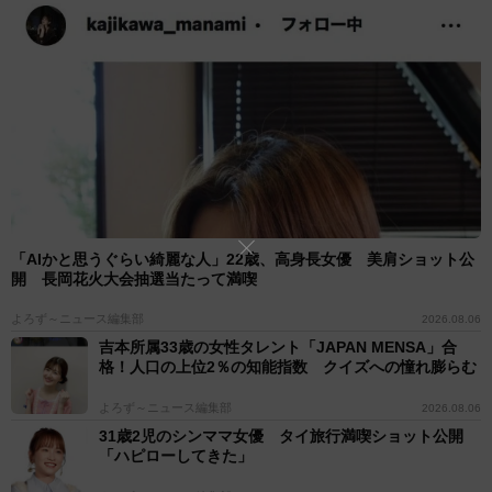
「AIかと思うぐらい綺麗な人」22歳、高身長女優 美肩ショット公
開 長岡花火大会抽選当たって満喫
よろず～ニュース編集部
2026.08.06
吉本所属33歳の女性タレント「JAPAN MENSA」合
格！人口の上位2％の知能指数 クイズへの憧れ膨らむ
よろず～ニュース編集部
2026.08.06
31歳2児のシンママ女優 タイ旅行満喫ショット公開
「ハピローしてきた」