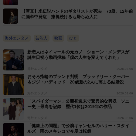
【写真】米伝説バンドのギタリストが死去 73歳、12年前
に脳卒中発症 療養続けるも帰らぬ人に
海外エンタメ
芸能人
映画
ひと
新恋人はネイマールの元カノ ショーン・メンデスが
誕生日祝う動画投稿「僕の人生を変えてくれた」
海外エンタメ
2026.08.06
おそろ指輪のブランド判明 ブラッドリー・クーパー
＆ジジ・ハディッド 20歳差の2人に高まる結婚説
海外エンタメ
2026.08.06
「スパイダーマン」公開初週末で驚異的な興収 ソニ
ー史上最高を記録 歴代1位は2019年の作品
海外エンタメ
2026.08.06
「健康上の問題」で公演キャンセルのハリー・スタイ
ルズ 雨のメキシコで今度は転倒