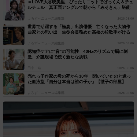
＝LOVE大谷映美里、ぴったりニットでぱっくん＆チュ
ルチュル 真正面アングルで朝から「みそきん」堪能
よろず～ニュース編集部
2026.08.06
世界で活躍する「極妻」出演俳優 亡くなった大物作
曲家との思い出 生徒会長務めた高校の校歌手がける
よろず～ニュース編集部
2026.08.06
認知症ケアに“音”の可能性 40Hzのリズムで脳に刺
激、介護現場で続く新たな挑戦
田中 靖
2026.08.06
売れっ子作家の母の死から30年 聞いていたのと違っ
た血液型「自分は本当は誰の子か」【徹子の部屋】
よろず～ニュース編集部
2026.08.06