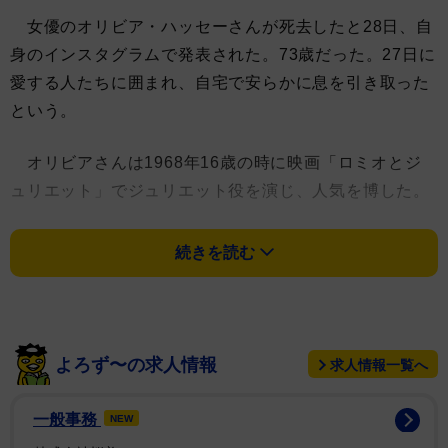
女優のオリビア・ハッセーさんが死去したと28日、自
身のインスタグラムで発表された。73歳だった。27日に
愛する人たちに囲まれ、自宅で安らかに息を引き取った
という。
オリビアさんは1968年16歳の時に映画「ロミオとジ
ュリエット」でジュリエット役を演じ、人気を博した。
私生活では71年に米俳優ディーン・マーティンの息子
続きを読む
と結婚したが、78年に離婚。80年には歌手の布施明と再
婚し、1児をもうけるも、89年に離婚している。
＜以下、インスタグラム全文＞
よろず〜の求人情報
求人情報一覧へ
オリビア・ハッセー・アイズレーが12月27日、愛する
一般事務
NEW
人たちに囲まれた自宅で、安らかに息を引き取ったこと