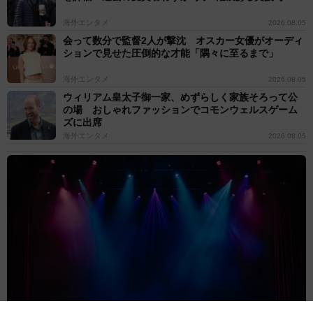
海外エンタメ
2026.08.05
会って数分で監督2人が撃沈 オスカー女優がオーディ
ションで見せた圧倒的な才能「隅々に至るまで」
海外エンタメ
2026.08.05
ウィリアム皇太子御一家、めずらしく家族そろって公
の場 おしゃれファッションでコモンウェルスゲーム
ズに出席
海外エンタメ
2026.08.05