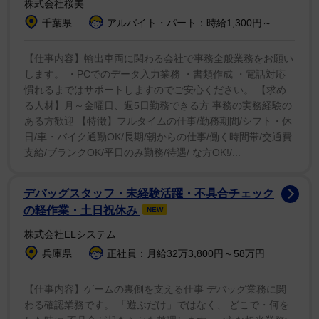
株式会社桜美
を、深い悲しみとともにお知らせいたします。
千葉県
アルバイト・パート：時給1,300円～
オリビアは、その温かさ、知恵、純粋な優しさで、彼
【仕事内容】輸出車両に関わる会社で事務全般業務をお願い
女を知る全ての人の人生に感動を与えた驚くべき人でし
します。 ・PCでのデータ入力業務 ・書類作成 ・電話対応
た。
慣れるまではサポートしますのでご安心ください。 【求め
る人材】月～金曜日、週5日勤務できる方 事務の実務経験の
1951年4月17日、アルゼンチン・ブエノスアイレス生
ある方歓迎 【特徴】フルタイムの仕事/勤務期間/シフト・休
日/車・バイク通勤OK/長期/朝からの仕事/働く時間帯/交通費
まれのオリビアは、情熱、愛、芸術への献身、精神性、
支給/ブランクOK/平日のみ勤務/待遇/ な方OK!/...
動物への優しさに満ちた人生を送りました。
デバッグスタッフ・未経験活躍・不具合チェック
そしてアレックス、マックス、インディアという子ど
の軽作業・土日祝休み
NEW
もたち、35年連れ添った夫のデイヴィッド・グレン・ア
株式会社ELシステム
イズレー、そして孫のグレイソンという愛する家族を残
兵庫県
正社員：月給32万3,800円～58万円
し、私たちの心の中に永遠に大切にされるであろう、愛
の遺産を残しました。
【仕事内容】ゲームの裏側を支える仕事 デバッグ業務に関
わる確認業務です。 「遊ぶだけ」ではなく、 どこで・何を
私たちは、この計り知れない喪失を悲しむとともに、