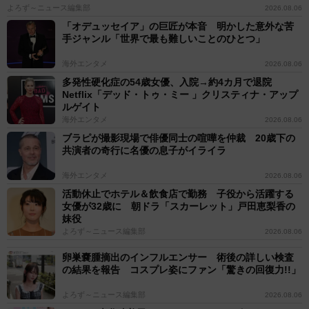
よろず～ニュース編集部
2026.08.06
「オデュッセイア」の巨匠が本音 明かした意外な苦
手ジャンル「世界で最も難しいことのひとつ」
海外エンタメ
2026.08.06
多発性硬化症の54歳女優、入院→約4カ月で退院
Netflix「デッド・トゥ・ミー 」クリスティナ・アップ
ルゲイト
海外エンタメ
2026.08.06
ブラピが撮影現場で俳優同士の喧嘩を仲裁 20歳下の
共演者の奇行に名優の息子がイライラ
海外エンタメ
2026.08.06
活動休止でホテル＆飲食店で勤務 子役から活躍する
女優が32歳に 朝ドラ「スカーレット」戸田恵梨香の
妹役
よろず～ニュース編集部
2026.08.06
卵巣嚢腫摘出のインフルエンサー 術後の詳しい検査
の結果を報告 コスプレ姿にファン「驚きの回復力!!」
よろず～ニュース編集部
2026.08.06