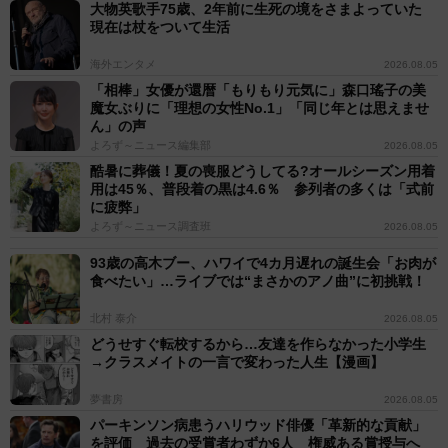
大物英歌手75歳、2年前に生死の境をさまよっていた
現在は杖をついて生活
海外エンタメ
2026.08.05
「相棒」女優が還暦「もりもり元気に」森口瑤子の美
魔女ぶりに「理想の女性No.1」「同じ年とは思えませ
ん」の声
よろず～ニュース編集部
2026.08.05
酷暑に葬儀！夏の喪服どうしてる?オールシーズン用着
用は45％、普段着の黒は4.6％ 参列者の多くは「式前
に疲弊」
よろず～ニュース調査班
2026.08.05
93歳の高木ブー、ハワイで4カ月遅れの誕生会「お肉が
食べたい」…ライブでは“まさかのアノ曲”に初挑戦！
北村 泰介
2026.08.05
どうせすぐ転校するから…友達を作らなかった小学生
→クラスメイトの一言で変わった人生【漫画】
夢書房
2026.08.05
パーキンソン病患うハリウッド俳優「革新的な貢献」
を評価 過去の受賞者わずか6人 権威ある賞授与へ