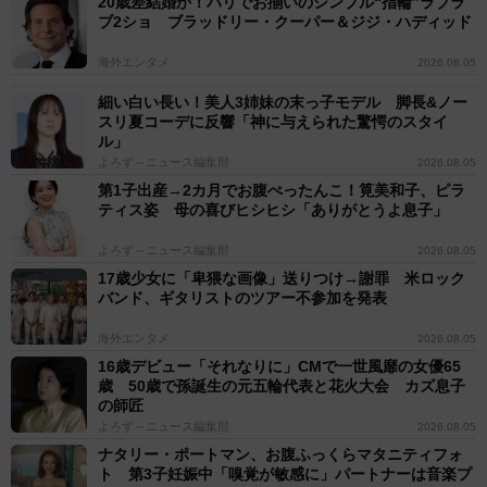
20歳差結婚か！パリでお揃いのシンプル“指輪”ラブラ
ブ2ショ ブラッドリー・クーパー＆ジジ・ハディッド
海外エンタメ
2026.08.05
細い白い長い！美人3姉妹の末っ子モデル 脚長&ノー
スリ夏コーデに反響「神に与えられた驚愕のスタイ
ル」
よろず～ニュース編集部
2026.08.05
第1子出産→2カ月でお腹ぺったんこ！筧美和子、ピラ
ティス姿 母の喜びヒシヒシ「ありがとうよ息子」
よろず～ニュース編集部
2026.08.05
17歳少女に「卑猥な画像」送りつけ→謝罪 米ロック
バンド、ギタリストのツアー不参加を発表
海外エンタメ
2026.08.05
16歳デビュー「それなりに」CMで一世風靡の女優65
歳 50歳で孫誕生の元五輪代表と花火大会 カズ息子
の師匠
よろず～ニュース編集部
2026.08.05
ナタリー・ポートマン、お腹ふっくらマタニティフォ
ト 第3子妊娠中「嗅覚が敏感に」パートナーは音楽プ