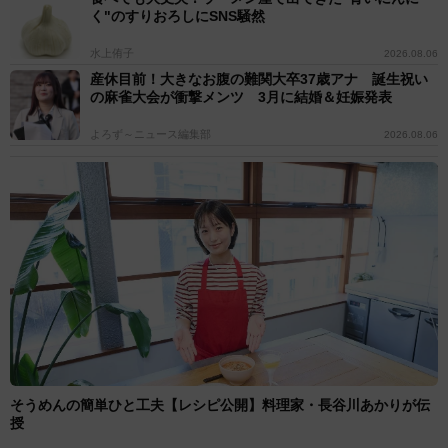
く"のすりおろしにSNS騒然
水上侑子
2026.08.06
産休目前！大きなお腹の難関大卒37歳アナ 誕生祝い
の麻雀大会が衝撃メンツ 3月に結婚＆妊娠発表
よろず～ニュース編集部
2026.08.06
そうめんの簡単ひと工夫【レシピ公開】料理家・長谷川あかりが伝
授