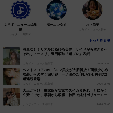
よろず～ニュース編集
海外エンタメ
水上侑子
部
よろず～ニュース特約
ライター・編集者
もっと見る
減量なし！リアルゆるゆる美体 サイドがら空き＆へ
そ出しノースリ、豊田萌絵「週プレ」表紙
よろず～ニュース編集部
2026.08.06
ベストスコア70のゴルフ美女が大胆解放！面積少なめ
衣装からのぞく深い谷 一ノ瀬のこ｢FLASH｣異例の2
週連続登場
よろず～ニュース編集部
2026.08.06
大玉だらけ 農家娘が実家でスイカまみれ とにかく
立派「でか」早朝から収穫 秋田で純朴ボリューミー
よろず～ニュース編集部
2026.08.06