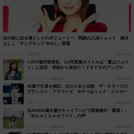
目の前に迫る薄ピンクのボリューミー 悶絶の入浴ショット 桃月
なしこ「ヤングキング BULL」登場
よろず～ニュース編集部
2026.08.05
≒JOY逢田珠里依、1st写真集タイトルは「夏はジュリ
イ」に決定 表紙から攻めた！ドキドキのアングル
よろず～ニュース編集部
2026.08.05
45歳で引退を検討、父の人生と比較 ザ・キラーズの
ブランドン・フラワーズ、モチベはミック・ジャガー
海外エンタメ
2026.08.05
元AKB30歳女優がキャミワンピで家族旅行「最高！」
「めちゃくちゃカワイイ」の声
よろず～ニュース編集部
2026.08.05