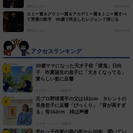
海外エンタメ
2026.08.06
エミー賞＆グラミー賞＆アカデミー賞＆トニー賞すべ
て受賞の歌手 96歳で死去したレジェンド演じる
海外エンタメ
2026.08.06
アクセスランキング
30歳ママになった天才子役「渡鬼」日向
子 昨夏誕生の息子に「大きくなってる」
愛らしい姿に反響
よろず～ニュース編集部
元プロ野球選手の父は181cm タレントの
長身息子に反響「びっくり」「背が高すぎ
る」母162cm 姉は声優
よろず～ニュース編集部
売れっ子作家の母の死から30年 聞いてい