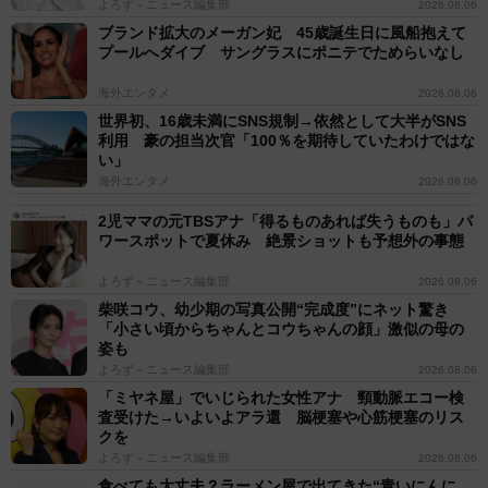
よろず～ニュース編集部
2026.08.06
ブランド拡大のメーガン妃 45歳誕生日に風船抱えて
プールへダイブ サングラスにポニテでためらいなし
海外エンタメ
2026.08.06
世界初、16歳未満にSNS規制→依然として大半がSNS
利用 豪の担当次官「100％を期待していたわけではな
い」
海外エンタメ
2026.08.06
2児ママの元TBSアナ「得るものあれば失うものも」パ
ワースポットで夏休み 絶景ショットも予想外の事態
よろず～ニュース編集部
2026.08.06
柴咲コウ、幼少期の写真公開“完成度”にネット驚き
「小さい頃からちゃんとコウちゃんの顔」激似の母の
姿も
よろず～ニュース編集部
2026.08.06
「ミヤネ屋」でいじられた女性アナ 頸動脈エコー検
査受けた→いよいよアラ還 脳梗塞や心筋梗塞のリス
クを
よろず～ニュース編集部
2026.08.06
食べても大丈夫？ラーメン屋で出てきた“青いにんに