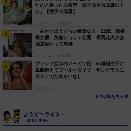
たのと違った血液型「自分は本当は誰の子
か」【徹子の部屋】
よろず～ニュース編集部
「AIかと思うぐらい綺麗な人」22歳、高身
長女優 美肩ショット公開 長岡花火大会
抽選当たって満喫
よろず～ニュース編集部
ブランド拡大のメーガン妃 45歳誕生日に
風船抱えてプールへダイブ サングラスに
ポニテでためらいなし
海外エンタメ
６位以降を見る
よろず〜ライター
（新着記事順）