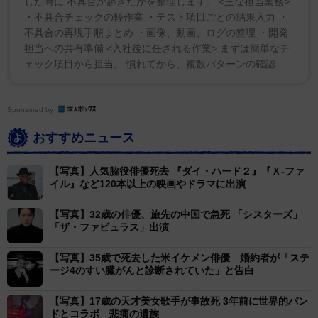
した時に 不具合が起きたかを整理します。 <主な担当業務>
オリビアが私たちの生活と業界に与えた永続的な影響を
・不具合チェックの軽作業 ・テスト項目ごとの結果入力 ・
不具合の再現手順まとめ ・画像、動画、ログの整理 ・開発
祝福します。
担当への共有準備 <入社後に任される作業> まずは簡単なチ
ェック項目から担当。 慣れてから、複数パターンの確認...
本当に特別な魂を失ったことを悼みつつ、この困難な
時期に皆様のお考えとお祈りに感謝し、プライバシーを
Sponsored by
お守りくださいますようお願いいたします。
おすすめニュース
【写真】人気脇役俳優死去 『ダイ・ハード２』『Ｘ-ファ
イル』など120本以上の映画やドラマに出演
【写真】32歳の俳優、旅先の中国で急死 「シスターズ」
「ザ・ファビュラス」出演
【写真】35歳で死去した米イケメン俳優 婚約者が「ステ
ージ4のすい臓がんと診断されていた」と告白
【写真】17歳の天才美女歌手が事故死 3年前に世界的バン
ドとコラボ 悲痛の遺族