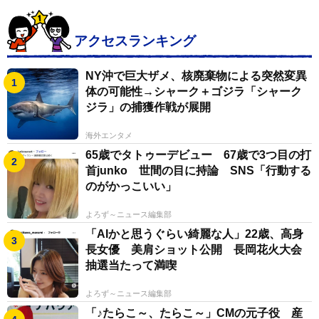
アクセスランキング
NY沖で巨大ザメ、核廃棄物による突然変異
体の可能性→シャーク＋ゴジラ「シャーク
ジラ」の捕獲作戦が展開
海外エンタメ
65歳でタトゥーデビュー 67歳で3つ目の打
首junko 世間の目に持論 SNS「行動する
のがかっこいい」
よろず～ニュース編集部
「AIかと思うぐらい綺麗な人」22歳、高身
長女優 美肩ショット公開 長岡花火大会
抽選当たって満喫
よろず～ニュース編集部
「♪たらこ～、たらこ～」CMの元子役 産