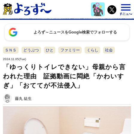
よろず～ニュースをGoogle検索でフォローする
ＳＮＳ
どうぶつ
ひと
ファミリー
くらし
社会
2024.11.05(Tue)
「ゆっくりトイレできない」母親から言
われた理由 証拠動画に悶絶「かわいす
ぎ」「おててが不法侵入」
藤丸 紘生