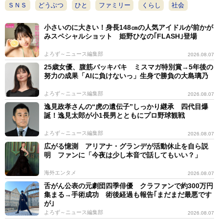
ＳＮＳ
どうぶつ
ひと
ファミリー
くらし
社会
小さいのに大きい！身長148㎝の人気アイドルが前かが
みスペシャルショット 姫野ひなの｢FLASH｣登場
よろず～ニュース編集部
2026.08.07
25歳女優、腹筋バッキバキ ミスマガ特別賞→5年後の
努力の成果「AIに負けないっ」生身で勝負の大島璃乃
よろず～ニュース編集部
2026.08.07
逸見政孝さんの“虎の遺伝子”しっかり継承 四代目爆
誕！逸見太郎が小1長男とともにプロ野球観戦
よろず～ニュース編集部
2026.08.07
広がる憶測 アリアナ・グランデが活動休止を自ら説
明 ファンに「今夜は少し本音で話してもいい？」
海外エンタメ
2026.08.07
舌がん公表の元劇団四季俳優 クラファンで約300万円
集まる→手術成功 術後経過も報告｢まだまだ最悪です
が｣
よろず～ニュース編集部
2026.08.07