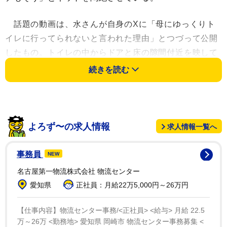
話題の動画は、水さんが自身のXに「母にゆっくりト
イレに行ってられないと言われた理由」とつづって公開
したもの。トイレの中からドアと床の隙間付近を映して
いる。しばらくすると、隙間から何者かの手がひょこっ
続きを読む
ひょこっ。すぐ引っ込んだかと思えば、またすぐにひょ
こっ。ピンクの肉球が付いたそれは何とも愛らしい！こ
れは「ゆっくりトイレができない」というのも納得だ。
よろず〜の求人情報
求人情報一覧へ
事務員
NEW
名古屋第一物流株式会社 物流センター
愛知県
正社員：月給22万5,000円～26万円
【仕事内容】物流センター事務/<正社員> <給与> 月給 22.5
万～26万 <勤務地> 愛知県 岡崎市 物流センター事務募集 <