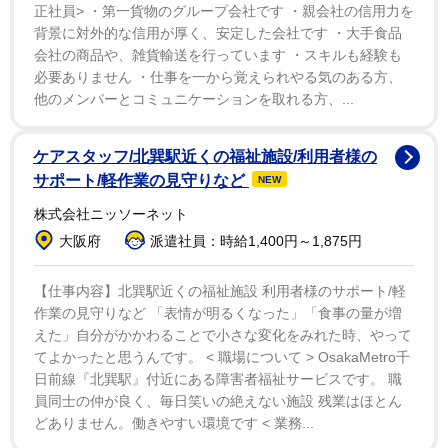
正社員> ・第一貨物のグループ会社です ・親会社の信用力を
背景に対外的な信用が厚く、安定した会社です ・大手食品
会社の商品や、雑貨輸送を行っています ・スキルも経験も
1/6
必要ありません ・仕事を一から覚えられやる気のある方、
他のメンバーとコミュニケーションを取れる方、...
水さんがX（@3mof__）で公開した動画より
かわいい前足の主は、愛猫の藍（らん）くん。2歳の
ケアスタッフ/北巽駅近くの福祉施設/利用者様の
サポート/軽作業の見守りなど
NEW
男の子だ。お母さんか水さん自身がトイレに入った際に
やる行動で、同動画は水さんが撮影したものだという。
株式会社ニッソーネット
ただ、毎回必ずというわけではなく「遊んでいる途中で
大阪府
派遣社員：時給1,400円～1,875円
人間がトイレに行った時や長くこもっている時などに来
【仕事内容】北巽駅近くの福祉施設 利用者様のサポート/軽
ます」と明かした。
作業の見守りなど 「表情が明るくなった」「食事の量が増
えた」自分がかかわることで小さな変化をみれた時、やって
ドアを開けると「その瞬間に手がかかってこじあけて
てよかったと思うんです。 < 職場について > OsakaMetro千
くる時もありますし、足にすりすりしてくる時もありま
日前線『北巽駅』付近にある障害者福祉サービスです。 職
員同士の仲が良く、毎日笑いの絶えない施設 残業はほとん
す」とパターンは分かれるが「どちらにしても喜んでい
どありません。働きやすい環境です < 業務...
ます」と数分ぶりの再会が何よりうれしいようだ。