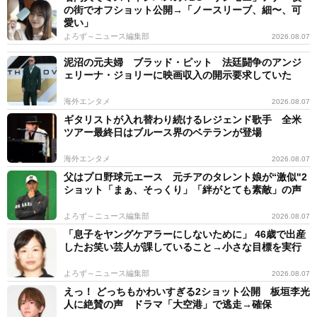
の街でオフショット公開→「ノースリーブ、細〜、可
愛い」
よろず～ニュース編集部
2026.08.07
泥沼の元夫婦 ブラッド・ピット 法廷闘争のアンジ
ェリーナ・ジョリーに映画収入の開示要求していた
海外エンタメ
2026.08.07
ギタリストが入れ替わり続けるレジェンド歌手 全米
ツアー最終日はブルース界のベテランが登場
海外エンタメ
2026.08.07
父はプロ野球元エース 元チアのタレント娘が“激似"2
ショット「まぁ、そっくり」「絆がとても素敵」の声
よろず～ニュース編集部
2026.08.07
「息子をヤングケアラーにしないために」 46歳で出産
したお笑い芸人が課していること→小さな目標を実行
よろず～ニュース編集部
2026.08.07
えっ！ どっちもかわいすぎる2ショット公開 板垣李光
人に絶賛の声 ドラマ「大空港」で逃走→確保