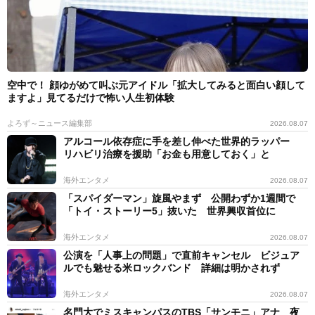
空中で！ 顔ゆがめて叫ぶ元アイドル「拡大してみると面白い顔して
ますよ」見てるだけで怖い人生初体験
よろず～ニュース編集部
2026.08.07
アルコール依存症に手を差し伸べた世界的ラッパー
リハビリ治療を援助「お金も用意しておく」と
海外エンタメ
2026.08.07
「スパイダーマン」旋風やまず 公開わずか1週間で
「トイ・ストーリー5」抜いた 世界興収首位に
海外エンタメ
2026.08.07
公演を「人事上の問題」で直前キャンセル ビジュア
ルでも魅せる米ロックバンド 詳細は明かされず
海外エンタメ
2026.08.07
名門大でミスキャンパスのTBS「サンモニ」アナ 夜