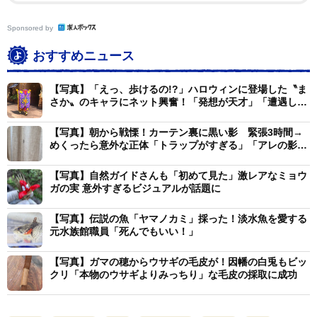
同動画は5日時点で900万回以上視聴され、いいねは
Sponsored by
11万件を突破。「かわいすぎて笑っちゃった」「逆にず
おすすめニュース
ーっとトイレに入って眺めていたい」「お母さま愛され
すぎてる～」「お手々ヒョコヒョコかわい過ぎるんです
【写真】「えっ、歩けるの!?」ハロウィンに登場した〝ま
さか〟のキャラにネット興奮！「発想が天才」「遭遇した
けどー」「これでゆっくりできる人がいたらビックリ」
すぎ」
「ニャンちゃんのおててが不法侵入中」とかわいさに悶
【写真】朝から戦慄！カーテン裏に黒い影 緊張3時間→
絶する声が続出。「うちの子もトイレで母にこれやって
めくったら意外な正体「トラップがすぎる」「アレの影す
ぎて」
ました！」「これウチもそう かつ調子いいとジャンプし
【写真】自然ガイドさんも「初めて見た」激レアなミョウ
てドアノブ開けてくる」と共感する声もあった。
ガの実 意外すぎるビジュアルが話題に
【写真】伝説の魚「ヤマノカミ」採った！淡水魚を愛する
普通、トイレは落ち着いて利用したいものだが、こん
元水族館職員「死んでもいい！」
な形で急かされるのは悪くないかもしれないですね！
【写真】ガマの穂からウサギの毛皮が！因幡の白兎もビッ
クリ「本物のウサギよりみっちり」な毛皮の採取に成功