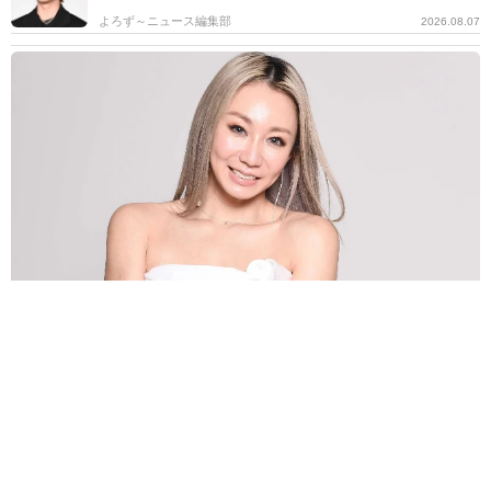
よろず～ニュース編集部
2026.08.07
第2子妊娠中の倖田來未 夏のネイルを公開「ぷくぷくフルーツやプ
ールの水滴とか」→「夏全開で素敵」の声
よろず～ニュース編集部
2026.08.07
バグパイプでエイリアン撃退!?月面データセンターへ
の音楽送信計画が進行中 英バンドが明かす
海外科学
2026.08.07