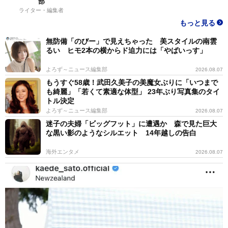
部
ライター・編集者
もっと見る
無防備「のびー」で見えちゃった 美スタイルの南雲
るい ヒモ2本の横からド迫力には「やばいっす」
よろず～ニュース編集部
2026.08.07
もうすぐ58歳！武田久美子の美魔女ぶりに「いつまで
も綺麗」「若くて素適な体型」 23年ぶり写真集のタイ
トル決定
よろず～ニュース編集部
2026.08.07
迷子の夫婦「ビッグフット」に遭遇か 森で見た巨大
な黒い影のようなシルエット 14年越しの告白
海外エンタメ
2026.08.07