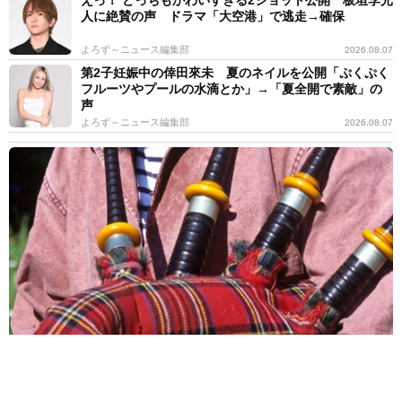
えっ！ どっちもかわいすぎる2ショット公開 板垣李光
人に絶賛の声 ドラマ「大空港」で逃走→確保
よろず～ニュース編集部
2026.08.07
第2子妊娠中の倖田來未 夏のネイルを公開「ぷくぷく
フルーツやプールの水滴とか」→「夏全開で素敵」の
声
よろず～ニュース編集部
2026.08.07
バグパイプでエイリアン撃退!?月面データセンターへの音楽送信計
画が進行中 英バンドが明かす