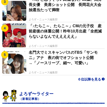
長女優 美肩ショット公開 長岡花火大会
抽選当たって満喫
よろず～ニュース編集部
「♪たらこ～、たらこ～」CMの元子役 産
前産後の体重公開！昨年10月出産「全然減
らないよなんでえええええ」
よろず～ニュース編集部
名門大でミスキャンパスのTBS「サンモ
ニ」アナ 夜の街でオフショット公開
→「ノースリーブ、細〜、可愛い」
よろず～ニュース編集部
６位以降を見る
よろず〜ライター
（新着記事順）