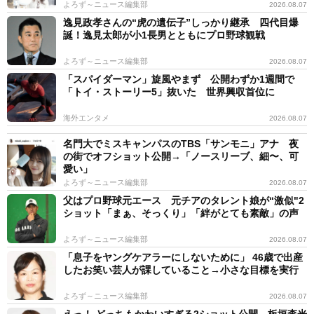
よろず～ニュース編集部
2026.08.07
逸見政孝さんの“虎の遺伝子”しっかり継承 四代目爆
誕！逸見太郎が小1長男とともにプロ野球観戦
よろず～ニュース編集部
2026.08.07
「スパイダーマン」旋風やまず 公開わずか1週間で
「トイ・ストーリー5」抜いた 世界興収首位に
海外エンタメ
2026.08.07
名門大でミスキャンパスのTBS「サンモニ」アナ 夜
の街でオフショット公開→「ノースリーブ、細〜、可
愛い」
よろず～ニュース編集部
2026.08.07
父はプロ野球元エース 元チアのタレント娘が“激似"2
ショット「まぁ、そっくり」「絆がとても素敵」の声
よろず～ニュース編集部
2026.08.07
「息子をヤングケアラーにしないために」 46歳で出産
したお笑い芸人が課していること→小さな目標を実行
よろず～ニュース編集部
2026.08.07