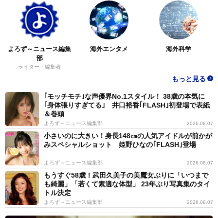
よろず～ニュース編集
海外エンタメ
海外科学
部
ライター・編集者
もっと見る
｢モッチモチ｣な声優界No.1スタイル！ 38歳の本気に
｢身体張りすぎてる｣ 井口裕香｢FLASH｣初登場で表紙
＆巻頭
よろず～ニュース編集部
2026.08.07
小さいのに大きい！身長148㎝の人気アイドルが前かが
みスペシャルショット 姫野ひなの｢FLASH｣登場
よろず～ニュース編集部
2026.08.07
もうすぐ58歳！武田久美子の美魔女ぶりに「いつまで
も綺麗」「若くて素適な体型」 23年ぶり写真集のタイ
トル決定
よろず～ニュース編集部
2026.08.07