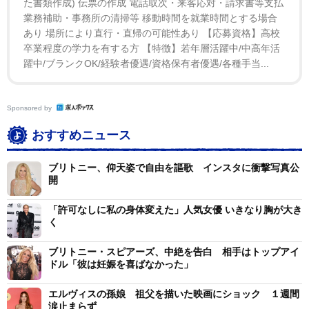
た書類作成) 伝票の作成 電話取次・来客応対・請求書等支払
ュージシャンと、バンドから追い出されたくないという
業務補助・事務所の清掃等 移動時間を就業時間とする場合
理由で仕事を続けたそうで、「私は『本当に？本当に？
あり 場所により直行・直帰の可能性あり 【応募資格】高校
ノー、私はどこにも行かない。そんなことにはさせな
卒業程度の学力を有する方 【特徴】若年層活躍中/中高年活
い』って。私がわかっていなかったのは、離れることが
躍中/ブランクOK/経験者優遇/資格保有者優遇/各種手当...
できたということ。そうしていても、最終的に大丈夫だ
ったということをね」と話していた。
Sponsored by
おすすめニュース
ブリトニー、仰天姿で自由を謳歌 インスタに衝撃写真公
開
「許可なしに私の身体変えた」人気女優 いきなり胸が大き
く
ブリトニー・スピアーズ、中絶を告白 相手はトップアイ
ドル「彼は妊娠を喜ばなかった」
エルヴィスの孫娘 祖父を描いた映画にショック １週間
涙止まらず