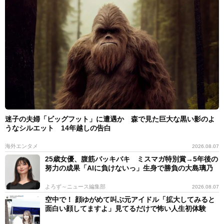
迷子の夫婦「ビッグフット」に遭遇か 森で見た巨大な黒い影のよ
うなシルエット 14年越しの告白
海外エンタメ
2026.08.07
25歳女優、腹筋バッキバキ ミスマガ特別賞→5年後の
努力の成果「AIに負けないっ」生身で勝負の大島璃乃
よろず～ニュース編集部
2026.08.07
空中で！ 顔ゆがめて叫ぶ元アイドル「拡大してみると
面白い顔してますよ」見てるだけで怖い人生初体験