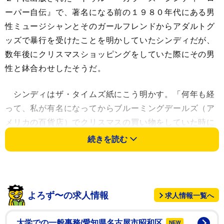
ーパー自伝』で、著名になる前の１９８０年代にある男
性ミュージシャンとそのガールフレンドからアダルトグ
ッズで暴行を受けたことを明かしていたシンディだが、
数年後にクリスマスショッピングをしていた際にその男
性と鉢合わせしたそうだ。
シンディはザ・タイムズ紙にこう明かす。「何年も経
って、私が有名になってからブルーミングデールズ（ア
メリカの百貨店）でクリスマスの買い物をしていた時に
偶然彼に会ったの。彼は『ワオ。シンディ、本当にやっ
続きを読む
たんだね』って。私は何も言わなかった。彼はその後亡
くなったわ」
自伝の中でシンディはその男性からの暴行についてこ
よろず〜の求人情報
求人情報一覧へ
う綴っていた。「彼はそれ（アダルトグッズ）を握り、
別の２人が私を掴んできた。私は逃げたけど掴まえら
大学での一般事務/愛知県名古屋市昭和区
NEW