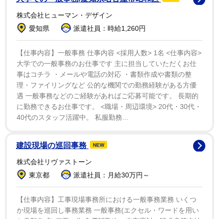
れ、パンツをおろされた。その男がバイブレーターを取
株式会社ヒューマン・デザイン
り、私に使ってきた」「起こっていることが信じられな
愛知県
派遣社員：時給1,260円
かった。逃げ出そうとしたけど、できなかった」「彼の
ガールフレンドとその姉妹から羽交い絞めにされてい
【仕事内容】一般事務 仕事内容 <採用人数> 1名 <仕事内容>
た。大きな女性だった」「ようやく逃れた私は吐き気を
大学での一般事務のお仕事です 主に担当していただくお仕
事はコチラ ・メールや電話の対応 ・書類作成や書類の整
もよおして、男性だけじゃなくて、男性１人と女性２人
理・ファイリングなど 公的な機関での勤務経験がある方優
にされたことが信じられなかった。その理由が理解でき
遇 一般事務などのご経験があればご応募可能です。 長期的
なかった」
に勤務できるお仕事です。 <職場・周辺環境> 20代・30代・
40代のスタッフ活躍中。 私服勤務...
今回の同紙のインタビューでシンディはこう振り返っ
ている。「私が思ったのは『なぜ？』ということ。そし
建設現場の巡回事務
NEW
て、『力を示そうとしたに違いない』って気づいた。そ
株式会社リヴァストーン
れから彼のガールフレンドになぜ手助けしたのか尋ねた
東京都
派遣社員：月給30万円～
ら、『彼を愛しているから』って言われた」
【仕事内容】工事現場事務所における一般事務業務 いくつ
同事件の後もシンディは、バンド内にいたその男性ミ
か現場を巡回し事務業務 一般事務(エクセル・ワードを用い