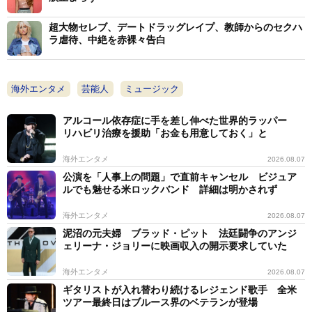
超大物セレブ、デートドラッグレイプ、教師からのセクハ
ラ虐待、中絶を赤裸々告白
海外エンタメ
芸能人
ミュージック
アルコール依存症に手を差し伸べた世界的ラッパー
リハビリ治療を援助「お金も用意しておく」と
海外エンタメ
2026.08.07
公演を「人事上の問題」で直前キャンセル ビジュア
ルでも魅せる米ロックバンド 詳細は明かされず
海外エンタメ
2026.08.07
泥沼の元夫婦 ブラッド・ピット 法廷闘争のアンジ
ェリーナ・ジョリーに映画収入の開示要求していた
海外エンタメ
2026.08.07
ギタリストが入れ替わり続けるレジェンド歌手 全米
ツアー最終日はブルース界のベテランが登場