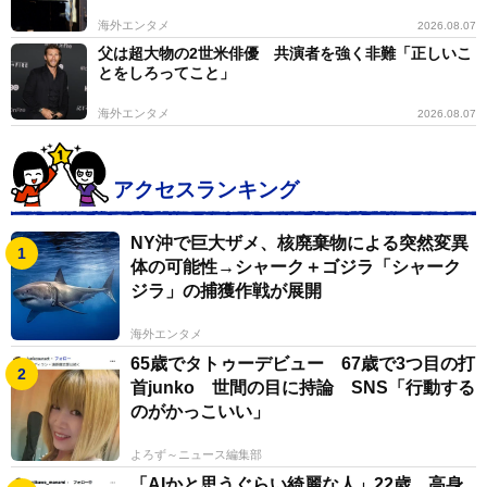
海外エンタメ
2026.08.07
父は超大物の2世米俳優 共演者を強く非難「正しいこ
とをしろってこと」
海外エンタメ
2026.08.07
アクセスランキング
NY沖で巨大ザメ、核廃棄物による突然変異
体の可能性→シャーク＋ゴジラ「シャーク
ジラ」の捕獲作戦が展開
海外エンタメ
65歳でタトゥーデビュー 67歳で3つ目の打
首junko 世間の目に持論 SNS「行動する
のがかっこいい」
よろず～ニュース編集部
「AIかと思うぐらい綺麗な人」22歳、高身