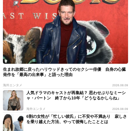
生まれ故郷に戻ったハリウッドきってのセクシー俳優 自身の心臓
発作を「最高の出来事」と語った理由
海外エンタメ
2026.08.09
人気ドラマのキャストが再集結？ 思わせぶりなミーシ
ャ・バートン 終了から10年「どうなるかしらね」
海外エンタメ
2026.08.09
6割の女性が「忙しい彼氏」に不安や不満あり 寂しさ
を乗り越えた方法、やって後悔したこととは