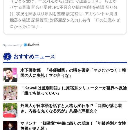
りごとを受け、一次対応から記録まで担当します。 おまか
せする業務 問合せ受付: PC不具合や操作相談を確認 切り分
け: 状況を聞き取り原因を整理 設定補助: アカウントや周辺
機器を確認 記録管理: 対応履歴を入力し共有 「ITの知識をゼ
ロから身につけ...
Sponsored by
おすすめニュース
木下優樹菜 「朴優樹菜」の噂を否定「マジむかつく！韓
国の人に失礼！マジ言うな」
「Kawaiiは差別用語」に原宿系クリエーターが世界へ反論
「誰でも使っていい」
外国人が日本語を話すと人格も変わる!?「口調が落ち着
き、内容も丸くなる気が」共感の声相次ぐ
マドンナ “顔激変”中傷に怒りの反論！「年齢差別と女性
蔑視がまん延」