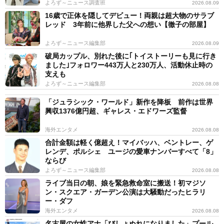
よろず～ニュース調査班
2026.08.09
16歳で正体を隠してデビュー！両親は超大物のサラブ
レッド 3年前に他界した父への想い【徹子の部屋】
よろず～ニュース編集部
2026.08.09
破局カップル、別れた後に｢トイストーリーも見に行き
ました｣フォロワー443万人と230万人、活動休止時の
支えも
よろず～ニュース編集部
2026.08.08
「ジュラシック・ワールド」新作を降板 前作は世界
興収1376億円超、ギャレス・エドワーズ監督
海外エンタメ
2026.08.08
合計金額は軽く億超え！マイバッハ、ベントレー、ゲ
レンデ、ポルシェ ユージの愛車ナンバーすべて「8」
ならび
よろず～ニュース編集部
2026.08.08
ライブ当日の朝、娘を緊急救命室に搬送！初マジソ
ン・スクエア・ガーデン公演は大騒動だったヒラリ
ー・ダフ
海外エンタメ
2026.08.08
名古屋の女性アナ「びしょぬれになりました」プール