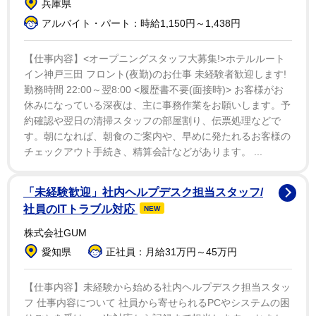
兵庫県
アルバイト・パート：時給1,150円～1,438円
また英語で「私は友人を国籍で判断したことはない。
また、彼らは私の国籍で私を判断したこともない。なん
【仕事内容】<オープニングスタッフ大募集!>ホテルルート
であなたは、こんな時にくだらないことを言おうとする
イン神戸三田 フロント(夜勤)のお仕事 未経験者歓迎します!
の？」と思いを吐露した。
勤務時間 22:00～翌8:00 <履歴書不要(面接時)> お客様がお
休みになっている深夜は、主に事務作業をお願いします。予
約確認や翌日の清掃スタッフの部屋割り、伝票処理などで
ムンビンさんは１９日夜、ソウル市内の自宅で倒れて
す。朝になれば、朝食のご案内や、早めに発たれるお客様の
いるのをマネジャーが発見。その後、死亡が確認され
チェックアウト手続き、精算会計などがあります。 ...
た。
「未経験歓迎」社内ヘルプデスク担当スタッフ/
社員のITトラブル対応
NEW
株式会社GUM
愛知県
正社員：月給31万円～45万円
【仕事内容】未経験から始める社内ヘルプデスク担当スタッ
フ 仕事内容について 社員から寄せられるPCやシステムの困